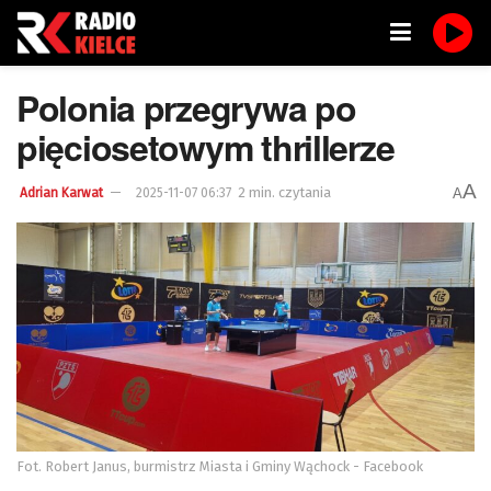
Polonia przegrywa po
pięciosetowym thrillerze
A
2 min. czytania
A
Adrian Karwat
2025-11-07 06:37
Fot. Robert Janus, burmistrz Miasta i Gminy Wąchock - Facebook