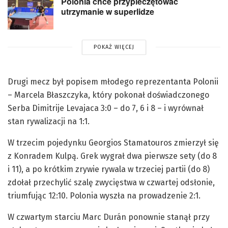
Polonia chce przypieczętować
utrzymanie w superlidze
POKAŻ WIĘCEJ
Drugi mecz był popisem młodego reprezentanta Polonii
– Marcela Błaszczyka, który pokonał doświadczonego
Serba Dimitrije Levajaca 3:0 – do 7, 6 i 8 – i wyrównał
stan rywalizacji na 1:1.
W trzecim pojedynku Georgios Stamatouros zmierzył się
z Konradem Kulpą. Grek wygrał dwa pierwsze sety (do 8
i 11), a po krótkim zrywie rywala w trzeciej partii (do 8)
zdołał przechylić szalę zwycięstwa w czwartej odsłonie,
triumfując 12:10. Polonia wyszła na prowadzenie 2:1.
W czwartym starciu Marc Durán ponownie stanął przy