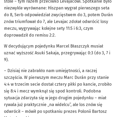
stole – tym razem przeciwko Levajacowi. Spotkanie było
niezwykle wyrównane: Hiszpan wygrał pierwszego seta
do 8, Serb odpowiedział zwycięstwem do 3, potem Durán
znów triumfował do 7, ale Levajac zdołał odwrócić losy
meczu, wygrywając kolejne sety 11:5 i 6:3, czym
doprowadził do remisu 2:2.
W decydującym pojedynku Marcel Błaszczyk musiał
uznać wyższość Asuki Sakaja, przegrywając 0:3 (do 3, 7 i
9).
– Dzisiaj nie zabrakło nam umiejętności, a raczej
szczęścia. W pierwszym meczu Marc Durán przy stanie
4:4 w trzecim secie dostał cztery piłki po kancie, zrobiło
się 8:4 i mecz wymknął się spod kontroli. Podobna
sytuacja zdarzyła się w jego drugim pojedynku – miał
rywala już praktycznie „na widelcu”, ale los znów się
odwrócił – mówił po spotkaniu prezes Polonii Bartosz