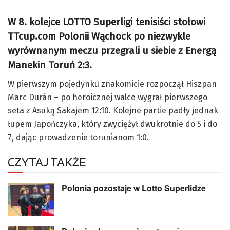
W 8. kolejce LOTTO Superligi tenisiści stołowi
TTcup.com Polonii Wąchock po niezwykle
wyrównanym meczu przegrali u siebie z Energą
Manekin Toruń 2:3.
W pierwszym pojedynku znakomicie rozpoczął Hiszpan
Marc Durán – po heroicznej walce wygrał pierwszego
seta z Asuką Sakajem 12:10. Kolejne partie padły jednak
łupem Japończyka, który zwyciężył dwukrotnie do 5 i do
7, dając prowadzenie torunianom 1:0.
CZYTAJ TAKŻE
Polonia pozostaje w Lotto Superlidze