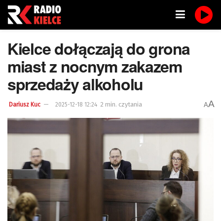
Kielce dołączają do grona
miast z nocnym zakazem
sprzedaży alkoholu
A
2 min. czytania
A
Dariusz Kuc
2025-12-18 12:24