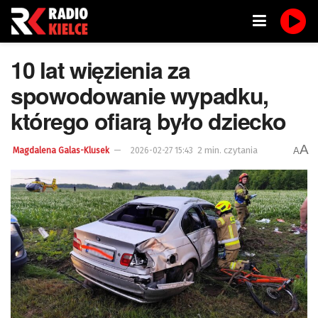
10 lat więzienia za
spowodowanie wypadku,
którego ofiarą było dziecko
A
2 min. czytania
A
Magdalena Galas-Klusek
2026-02-27 15:43