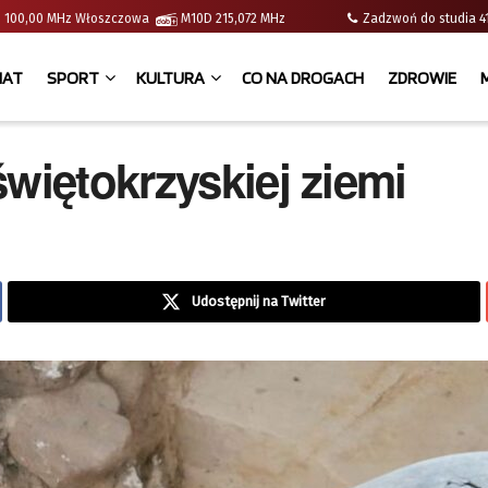
e | 100,00 MHz Włoszczowa
M10D 215,072 MHz
Zadzwoń do studia
IAT
SPORT
KULTURA
CO NA DROGACH
ZDROWIE
więtokrzyskiej ziemi
Udostępnij na Twitter