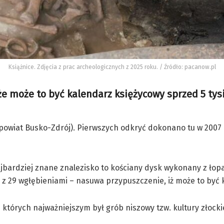
Książnice. Zdjęcia z prac archeologicznych z 2025 roku. / Źródło: pacanow.pl
 że może to być kalendarz księżycowy sprzed 5 tys
wiat Busko-Zdrój). Pierwszych odkryć dokonano tu w 2007 ro
rdziej znane znalezisko to kościany dysk wykonany z łopatk
ąg z 29 wgłębieniami – nasuwa przypuszczenie, iż może to być 
 których najważniejszym był grób niszowy tzw. kultury złockie