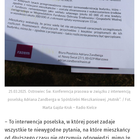
25.03.2025. Ostrowiec Św. Konferencja prasowa w związku z interwencją
poselską Adriana Zandberga w Spółdzielni Mieszkaniowej „Hutnik”. / Fot.
Marta Gajda-Kruk – Radio Kielce
– To interwencja poselska, w której poseł zadaje
wszystkie te niewygodne pytania, na które mieszkańcy
od dłuższego czasu nie otrzymują odpowiedzi, mimo że