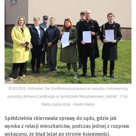
25.03.2025. Ostrowiec Św. Konferencja prasowa w związku z interwencją
poselską Adriana Zandberga w Spółdzielni Mieszkaniowej „Hutnik”. / Fot.
Marta Gajda-Kruk – Radio Kielce
Spółdzielnia skierowała sprawę do sądu, gdzie jak
wynika z relacji mieszkańców, podczas jednej z rozpraw
wskazano, że błąd leżał po stronie księgowości.