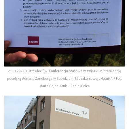
25.03.2025. Ostrowiec Św. Konferencja prasowa w związku z interwencją
poselską Adriana Zandberga w Spółdzielni Mieszkaniowej „Hutnik”. / Fot.
Marta Gajda-Kruk – Radio Kielce