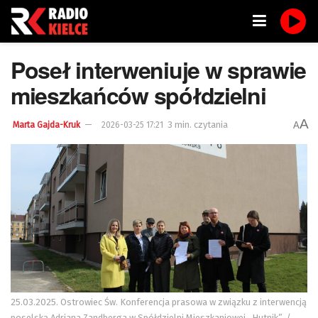
Poseł interweniuje w sprawie
mieszkańców spółdzielni
A
3 min. czytania
A
Marta Gajda-Kruk
2026-03-25 17:21
25.03.2025. Ostrowiec Św. Konferencja prasowa w związku z interwencją
poselską Adriana Zandberga w Spółdzielni Mieszkaniowej „Hutnik”. /