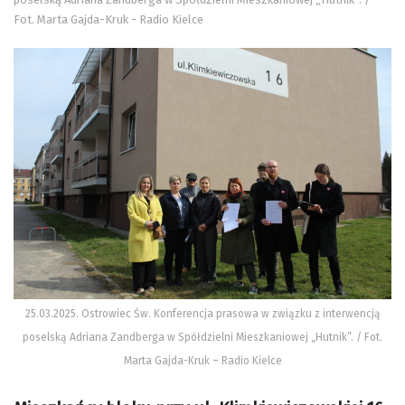
Fot. Marta Gajda-Kruk - Radio Kielce
25.03.2025. Ostrowiec Św. Konferencja prasowa w związku z interwencją
poselską Adriana Zandberga w Spółdzielni Mieszkaniowej „Hutnik”. / Fot.
Marta Gajda-Kruk – Radio Kielce