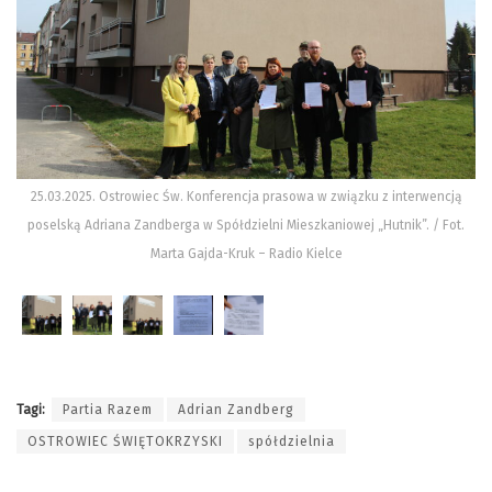
25.03.2025. Ostrowiec Św. Konferencja prasowa w związku z interwencją
poselską Adriana Zandberga w Spółdzielni Mieszkaniowej „Hutnik”. / Fot.
Marta Gajda-Kruk – Radio Kielce
Tagi:
Partia Razem
Adrian Zandberg
OSTROWIEC ŚWIĘTOKRZYSKI
spółdzielnia