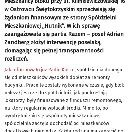
Mieszkańcy bloku przy ul. Klimkiewiczowskiej 16
w Ostrowcu Świętokrzyskim sprzeciwiają się
żądaniom finansowym ze strony Spółdzielni
Mieszkaniowej „Hutnik”. W ich sprawę
zaangażowała się partia Razem – poseł Adrian
Zandberg złożył interwencję poselską,
domagając się pełnej transparentności
rozliczeń.
Jak informowało już Radio Kielce
, spółdzielnia domaga
się od mieszkańców wysokich dopłat za remonty
budynku. Prace te zostały wykonane w czasie, gdy blok
należał jeszcze do spółdzielni i, jak podkreślają
lokatorzy, były finansowane z funduszu remontowego,
na który regularnie wpłacali środki. Mimo to, po
wyodrębnieniu się wspólnoty mieszkaniowej,
spółdzielnia zaczęła dochodzić od mieszkańców
dodatkowych pieniędzy. Każda rodzina ma zapłacić po