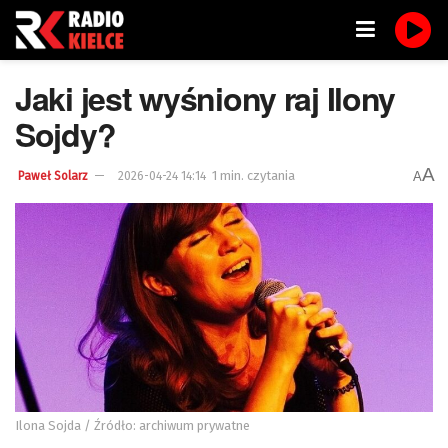
Jaki jest wyśniony raj Ilony
Sojdy?
A
1 min. czytania
A
Paweł Solarz
2026-04-24 14:14
Ilona Sojda / Źródło: archiwum prywatne