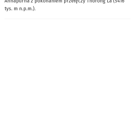
Annapurna z pokonaniem przełęczy Thorong La (5416
tys. m n.p.m.).