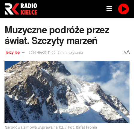
Muzyczne podróże przez
świat. Szczyty marzeń
A
2 min. czytania
A
Jerzy Jop
2026-04-25 11:00
Narodowa zimowa wyprawa na K2. / Fot. Rafał Fronia