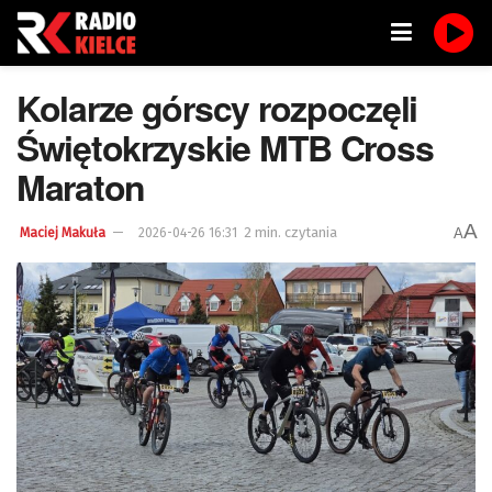
Kolarze górscy rozpoczęli
Świętokrzyskie MTB Cross
Maraton
A
2 min. czytania
A
Maciej Makuła
2026-04-26 16:31