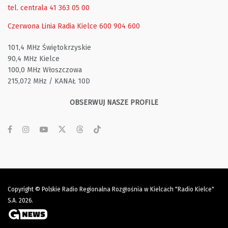
tel. centrala 41 363 05 00
Czerwona Linia Radia Kielce
600 904 600
101,4 MHz Świętokrzyskie
90,4 MHz Kielce
100,0 MHz Włoszczowa
215,072 MHz / KANAŁ 10D
OBSERWUJ NASZE PROFILE
Copyright © Polskie Radio Regionalna Rozgłośnia w Kielcach "Radio Kielce"
S.A. 2026.