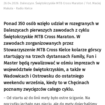
26.04.2026. Daleszyce. Świętokrzyskie MTB Cross Maraton / Fot. Maciej
Makuła - Radio Kielce
Ponad 350 osób wzięło udział w rozegranych w
Daleszycach pierwszych zawodach z cyklu
Świętokrzyskie MTB Cross Maraton. W
zawodach zorganizowanych przez
Stowarzyszenie MTB Cross Kielce kolarze górscy
startujący na trzech dystansach Family, Fun i
Master będą rywalizować w ośmiu imprezach w
województwie świętokrzyskim, a także w
Wadowicach i Ostrowsku do ostatniego
weekendu września, kiedy to w Chęcinach
poznamy zwycięzców całego cyklu.
– Od startu aż do linii mety było ostre ściganie. Na
początku jechało nas pięciu, ale do mety dojechaliśmy