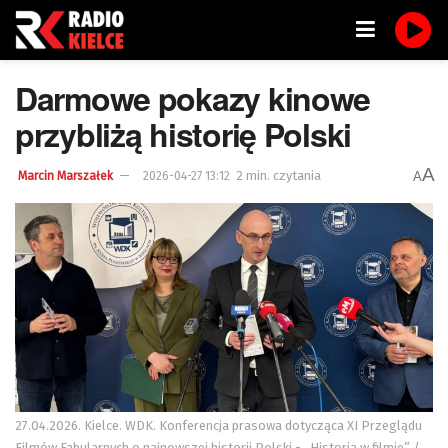
Darmowe pokazy kinowe
przybliżą historię Polski
A
2 min. czytania
A
Marcin Marszałek
2026-04-27 13:12
27.04.2026. Kielce. WDK. Konferencja prasowa dotycząca XI Przeglądu
Filmów Fabularnych o najnowszej historii Polski - „Historia w filmie” /