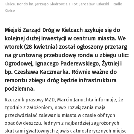
Kielce. Rondo im. Jerzego Giedroycia / Fot. Jarosław Kubaski - Radio
Kielce
Miejski Zarząd Dróg w Kielcach szykuje się do
kolejnej dużej inwestycji w centrum miasta. We
wtorek (28 kwietnia) został ogłoszony przetarg
na gruntowną przebudowę ronda u zbiegu ulic:
Ogrodowej, Ignacego Paderewskiego, Żytniej i
bp. Czesława Kaczmarka. Równie ważne do
remontu zbiegu dróg będzie infrastruktura
podziemna.
Rzecznik prasowy MZD, Marcin Januchta informuje, że
zgodnie z założeniem, nowe rozwiązania maja
przeciwdziałać zalewaniu miasta w czasie obfitych
opadów deszczu. Jednym z najbardziej zagrożonych
skutkami gwałtownych zjawisk atmosferycznych miejsc