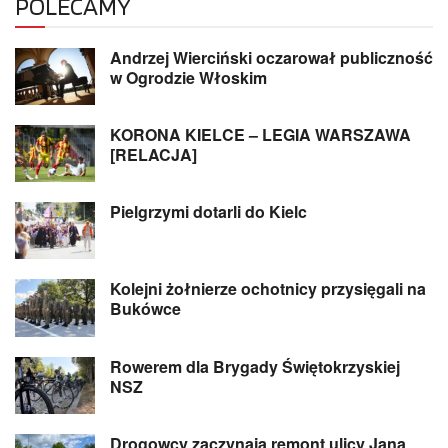
POLECAMY
Andrzej Wierciński oczarował publiczność
w Ogrodzie Włoskim
KORONA KIELCE – LEGIA WARSZAWA
[RELACJA]
Pielgrzymi dotarli do Kielc
Kolejni żołnierze ochotnicy przysięgali na
Bukówce
Rowerem dla Brygady Świętokrzyskiej
NSZ
Drogowcy zaczynają remont ulicy Jana