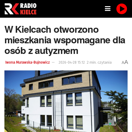
W Kielcach otworzono
mieszkania wspomagane dla
osób z autyzmem
A
2 min. czytania
A
Iwona Murawska-Bujnowicz
2026-04-28 15:12