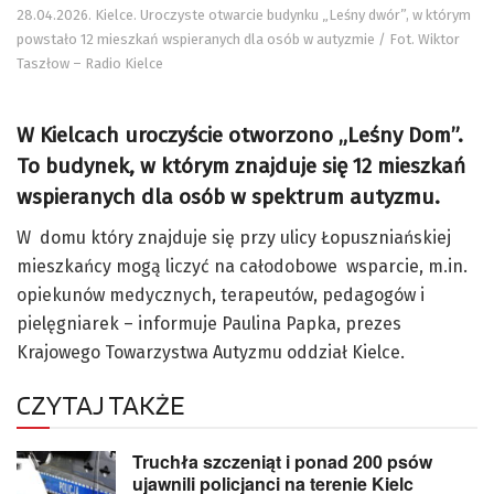
28.04.2026. Kielce. Uroczyste otwarcie budynku „Leśny dwór”, w którym
powstało 12 mieszkań wspieranych dla osób w autyzmie / Fot. Wiktor
Taszłow – Radio Kielce
W Kielcach uroczyście otworzono „Leśny Dom”.
To budynek, w którym znajduje się 12 mieszkań
wspieranych dla osób w spektrum autyzmu.
W domu który znajduje się przy ulicy Łopuszniańskiej
mieszkańcy mogą liczyć na całodobowe wsparcie, m.in.
opiekunów medycznych, terapeutów, pedagogów i
pielęgniarek – informuje Paulina Papka, prezes
Krajowego Towarzystwa Autyzmu oddział Kielce.
CZYTAJ TAKŻE
Truchła szczeniąt i ponad 200 psów
ujawnili policjanci na terenie Kielc