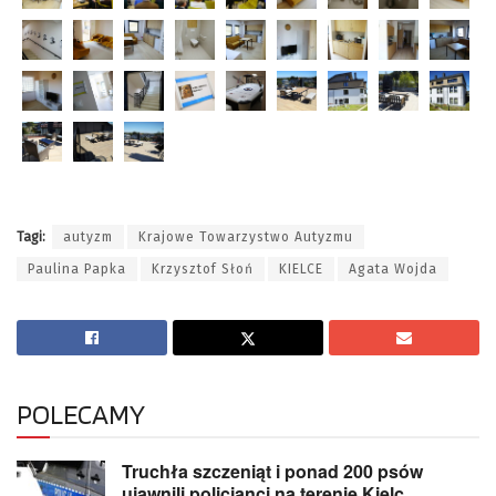
Tagi:
autyzm
Krajowe Towarzystwo Autyzmu
Paulina Papka
Krzysztof Słoń
KIELCE
Agata Wojda
POLECAMY
Truchła szczeniąt i ponad 200 psów
ujawnili policjanci na terenie Kielc