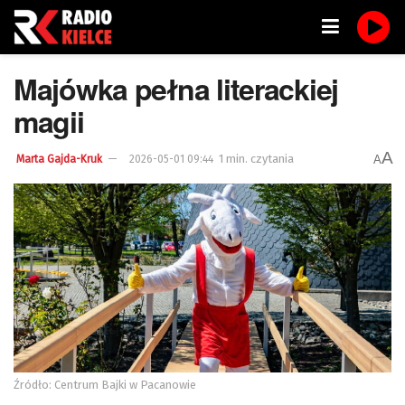
Majówka pełna literackiej
magii
A
1 min. czytania
A
Marta Gajda-Kruk
2026-05-01 09:44
Źródło: Centrum Bajki w Pacanowie