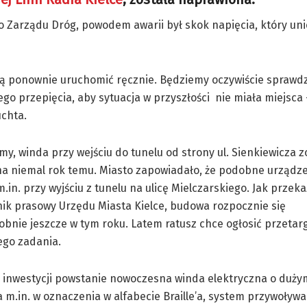
o Zarządu Dróg, powodem awarii był skok napięcia, który un
ją ponownie uruchomić ręcznie. Będziemy oczywiście sprawdz
o przepięcia, aby sytuacja w przyszłości nie miała miejsca
chta.
y, winda przy wejściu do tunelu od strony ul. Sienkiewicza z
a niemal rok temu. Miasto zapowiadało, że podobne urządz
.in. przy wyjściu z tunelu na ulicę Mielczarskiego. Jak przek
nik prasowy Urzędu Miasta Kielce, budowa rozpocznie się
nie jeszcze w tym roku. Latem ratusz chce ogłosić przetar
tego zadania.
 inwestycji powstanie nowoczesna winda elektryczna o duży
m.in. w oznaczenia w alfabecie Braille’a, system przywoływ