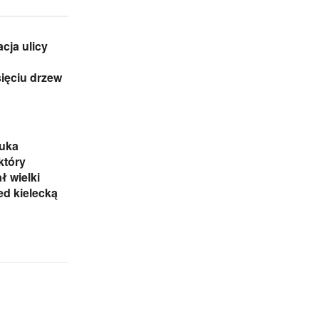
cja ulicy
sięciu drzew
zuka
który
 wielki
ed kielecką