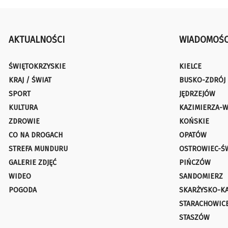
AKTUALNOŚCI
WIADOMOŚC
ŚWIĘTOKRZYSKIE
KIELCE
KRAJ / ŚWIAT
BUSKO-ZDRÓJ
SPORT
JĘDRZEJÓW
KULTURA
KAZIMIERZA-W
ZDROWIE
KOŃSKIE
CO NA DROGACH
OPATÓW
STREFA MUNDURU
OSTROWIEC-Ś
GALERIE ZDJĘĆ
PIŃCZÓW
WIDEO
SANDOMIERZ
POGODA
SKARŻYSKO-K
STARACHOWIC
STASZÓW