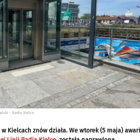
lski - Radio Kielce
w Kielcach znów działa. We wtorek (5 maja) awaria
j Linii Radia Kielce
, została naprawiona.