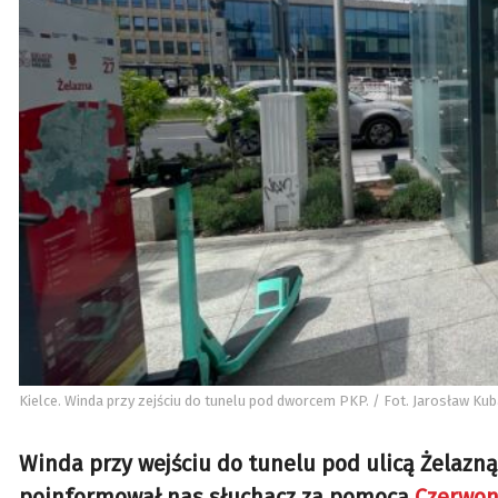
Kielce. Winda przy zejściu do tunelu pod dworcem PKP. / Fot. Jarosław Kuba
Winda przy wejściu do tunelu pod ulicą Żelazną 
poinformował nas słuchacz za pomocą
Czerwone