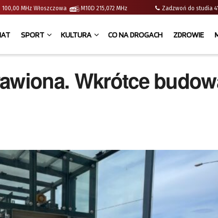
e | 100,00 MHz Włoszczowa
M10D 215,072 MHz
Zadzwoń do studia
IAT
SPORT
KULTURA
CO NA DROGACH
ZDROWIE
rawiona. Wkrótce budow