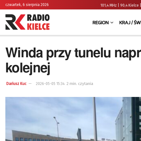
czwartek, 6 sierpnia 2026
101,4 MHz | 90,4 Kielc
REGION
KRAJ / ŚW
Winda przy tunelu nap
kolejnej
2 min. czytania
Dariusz Kuc
2026-05-05 15:34