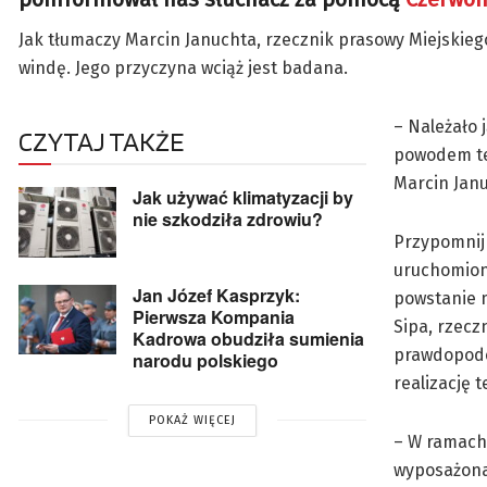
Jak tłumaczy Marcin Januchta, rzecznik prasowy Miejskieg
windę. Jego przyczyna wciąż jest badana.
– Należało 
CZYTAJ TAKŻE
powodem teg
Marcin Janu
Jak używać klimatyzacji by
nie szkodziła zdrowiu?
Przypomnijm
uruchomion
Jan Józef Kasprzyk:
powstanie m
Pierwsza Kompania
Sipa, rzecz
Kadrowa obudziła sumienia
prawdopodob
narodu polskiego
realizację 
POKAŻ WIĘCEJ
– W ramach
wyposażona 