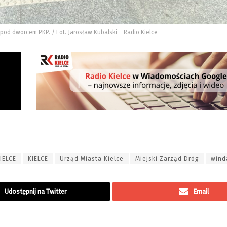
 pod dworcem PKP. / Fot. Jarosław Kubalski – Radio Kielce
IELCE
KIELCE
Urząd Miasta Kielce
Miejski Zarząd Dróg
wind
Udostępnij na Twitter
Email