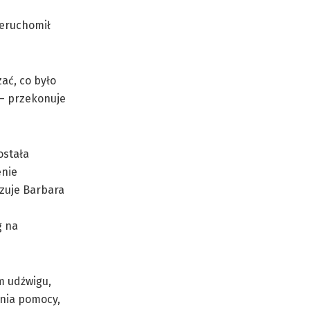
ieruchomił
ać, co było
 – przekonuje
ostała
enie
azuje Barbara
g na
m udźwigu,
ania pomocy,