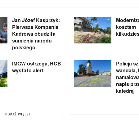
Jan Józef Kasprzyk:
Moderniza
Pierwsza Kompania
kosztem
Kadrowa obudziła
kilkudzie
sumienia narodu
polskiego
IMGW ostrzega, RCB
Policja s
wysłało alert
wandala, 
namalował
napis prz
katedrą
POKAŻ WIĘCEJ