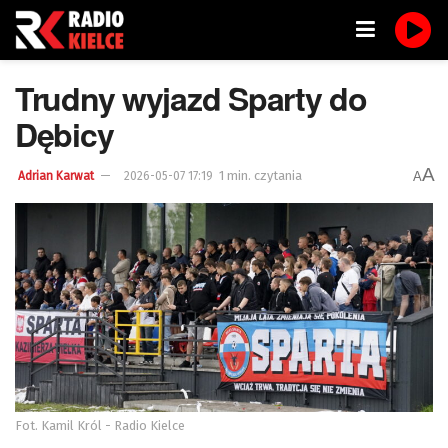
Trudny wyjazd Sparty do
Dębicy
A
1 min. czytania
A
Adrian Karwat
2026-05-07 17:19
Fot. Kamil Król - Radio Kielce