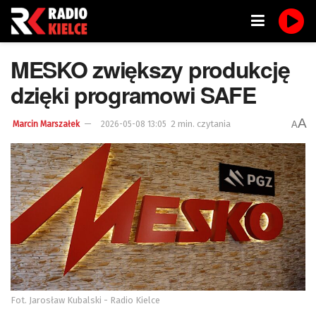
MESKO zwiększy produkcję
dzięki programowi SAFE
A
2 min. czytania
A
Marcin Marszałek
2026-05-08 13:05
Fot. Jarosław Kubalski - Radio Kielce