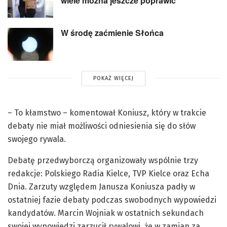
wiele można jeszcze poprawić
W środę zaćmienie Słońca
POKAŻ WIĘCEJ
– To kłamstwo – komentował Koniusz, który w trakcie
debaty nie miał możliwości odniesienia się do słów
swojego rywala.
Debatę przedwyborczą organizowały wspólnie trzy
redakcje: Polskiego Radia Kielce, TVP Kielce oraz Echa
Dnia. Zarzuty względem Janusza Koniusza padły w
ostatniej fazie debaty podczas swobodnych wypowiedzi
kandydatów. Marcin Wojniak w ostatnich sekundach
swojej wypowiedzi zarzucił rywalowi, że w zamian za