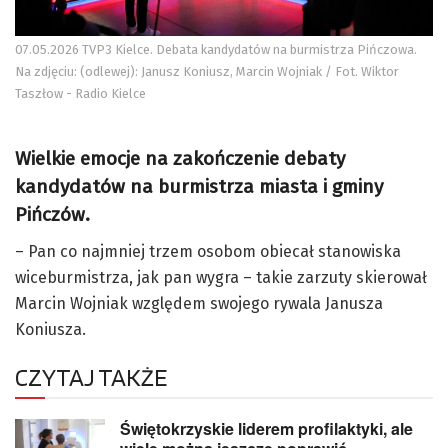
07.05.2026 TVP3 Kielce. Debata kandydatów na burmistrza Pińczowa.
Na zdjęciu: (odlewej): Janusz Koniusz, Marcin Wojniak / Fot. Wiktor
Taszłow - Radio Kielce
Wielkie emocje na zakończenie debaty
kandydatów na burmistrza miasta i gminy
Pińczów.
– Pan co najmniej trzem osobom obiecał stanowiska
wiceburmistrza, jak pan wygra – takie zarzuty skierował
Marcin Wojniak względem swojego rywala Janusza
Koniusza.
CZYTAJ TAKŻE
Świętokrzyskie liderem profilaktyki, ale