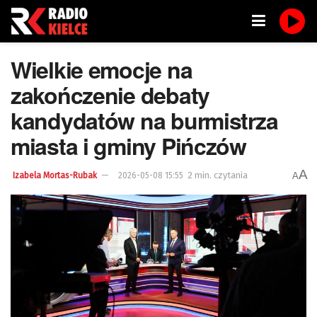
Wielkie emocje na
zakończenie debaty
kandydatów na burmistrza
miasta i gminy Pińczów
A
2 min. czytania
A
Izabela Mortas-Rubak
2026-05-08 15:55