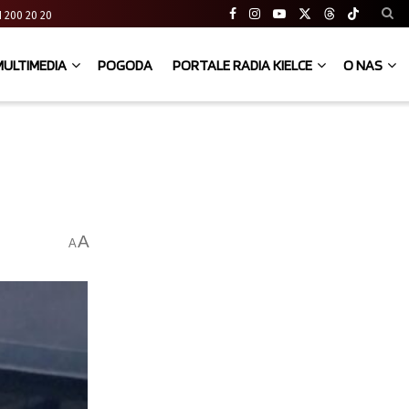
 41 200 20 20
MULTIMEDIA
POGODA
PORTALE RADIA KIELCE
O NAS
A
A