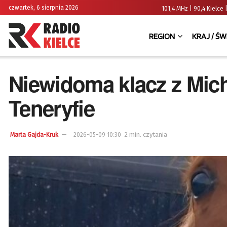
czwartek, 6 sierpnia 2026
101,4 MHz | 90,4 Kielc
REGION
KRAJ / ŚW
Niewidoma klacz z Mic
Teneryfie
2 min. czytania
Marta Gajda-Kruk
2026-05-09 10:30