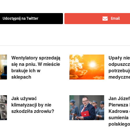
Udostępnij na Twitter
Email
Wentylatory sprzedają
Upały nie
się na pniu. W mieście
odpuszcz
brakuje ich w
potrzebu
sklepach
medyczne
Jak używać
Jan Józef
klimatyzacji by nie
Pierwsza
szkodziła zdrowiu?
Kadrowa 
sumienia
polskieg