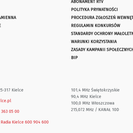
ABONAMENT RTV
POLITYKA PRYWATNOŚCI
AMIENNA
PROCEDURA ZGŁOSZEŃ WEWNĘ
E
REGULAMIN KONKURSÓW
STANDARDY OCHRONY MAŁOLET
WARUNKI KORZYSTANIA
ZASADY KAMPANII SPOŁECZNYC
BIP
25-317 Kielce
101,4 MHz Świętokrzyskie
90,4 MHz Kielce
lce.pl
100,0 MHz Włoszczowa
215,072 MHz / KANAŁ 10D
1 363 05 00
 Radia Kielce
600 904 600