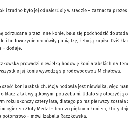
ok i trudno było jej odnaleźć się w stadzie – zaznacza prezes
hę odrzucana przez inne konie, bała się podchodzić do stad
ki i hodowczynie namówiły panią Izę, żeby ją kupiła. Dziś kla
e – dodaje.
czkowska prowadzi niewielką hodowlę koni arabskich na Tene
wszystkie jej konie wywodzą się rodowodowo z Michałowa.
 sześć koni arabskich. Moja hodowla jest niewielka, więc ma
o klacz z tak wyjątkowymi potrzebami. Udało się otoczyć ją
ym roku skończy cztery lata, dlatego po raz pierwszy została
im ogierem Złoty Medal – bardzo pięknym koniem, który daj
e potomstwo – mówi Izabella Raczkowska.