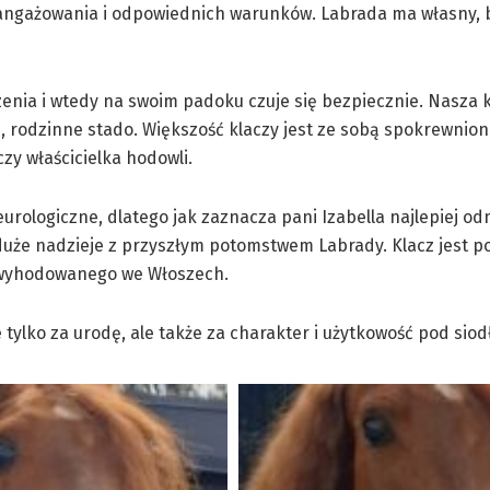
gażowania i odpowiednich warunków. Labrada ma własny, 
enia i wtedy na swoim padoku czuje się bezpiecznie. Nasza 
 rodzinne stado. Większość klaczy jest ze sobą spokrewniona
czy właścicielka hodowli.
ologiczne, dlatego jak zaznacza pani Izabella najlepiej odn
ż duże nadzieje z przyszłym potomstwem Labrady. Klacz jest 
, wyhodowanego we Włoszech.
tylko za urodę, ale także za charakter i użytkowość pod siod