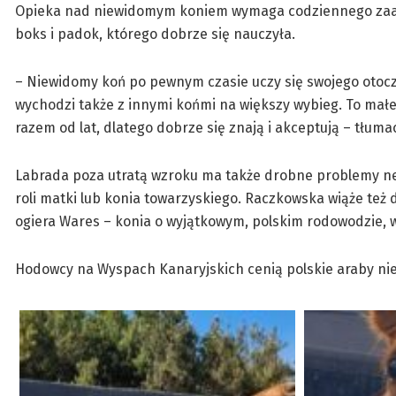
Opieka nad niewidomym koniem wymaga codziennego zaan
boks i padok, którego dobrze się nauczyła.
– Niewidomy koń po pewnym czasie uczy się swojego otocz
wychodzi także z innymi końmi na większy wybieg. To małe,
razem od lat, dlatego dobrze się znają i akceptują – tłuma
Labrada poza utratą wzroku ma także drobne problemy neur
roli matki lub konia towarzyskiego. Raczkowska wiąże te
ogiera Wares – konia o wyjątkowym, polskim rodowodzie
Hodowcy na Wyspach Kanaryjskich cenią polskie araby nie 