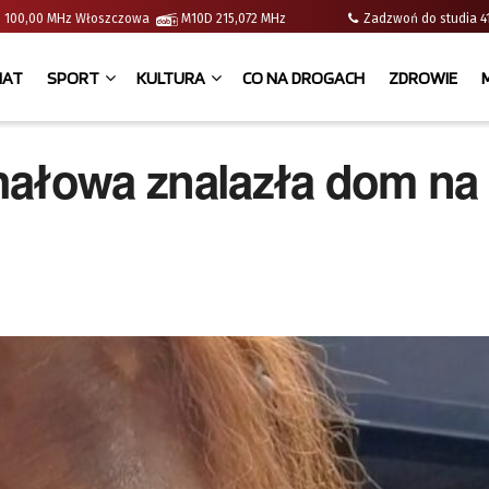
e | 100,00 MHz Włoszczowa
M10D 215,072 MHz
Zadzwoń do studia
IAT
SPORT
KULTURA
CO NA DROGACH
ZDROWIE
hałowa znalazła dom na