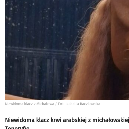
Niewidoma klacz z Michałowa / Fot. Izabella Raczkowska
Niewidoma klacz krwi arabskiej z michałowskiej
Teneryfie.