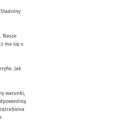
 Stadniny
a. Nasze
cz ma się u
ryfie. Jak
my warunki,
 odpowiednią
 zaźrebiona
e