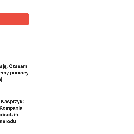
ają. Czasami
jemy pomocy
j
 Kasprzyk:
 Kompania
obudziła
 narodu
o