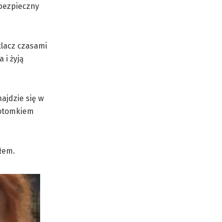
bezpieczny
klacz czasami
 i żyją
ajdzie się w
potomkiem
łem.