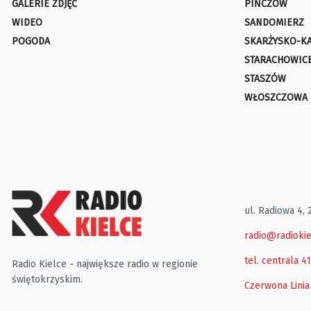
GALERIE ZDJĘĆ
PIŃCZÓW
WIDEO
SANDOMIERZ
POGODA
SKARŻYSKO-K
STARACHOWIC
STASZÓW
WŁOSZCZOWA
ul. Radiowa 4, 
radio@radiokie
tel. centrala 4
Radio Kielce - największe radio w regionie
świętokrzyskim.
Czerwona Linia