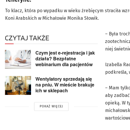
To klacz, która po wypadku w wieku źrebięcym straciła wzr
Koni Arabskich w Michałowie Monika Słowik.
– Była troc
CZYTAJ TAKŻE
zootechnicz
niej świetni
Czym jest e-rejestracja i jak
działa? Bezpłatne
webinarium dla pacjentów
Izabella Ra
podkreśla, 
Wentylatory sprzedają się
na pniu. W mieście brakuje
– Mam tylko
ich w sklepach
aby zadbać 
opieką. W t
POKAŻ WIĘCEJ
michałowsk
wartościow