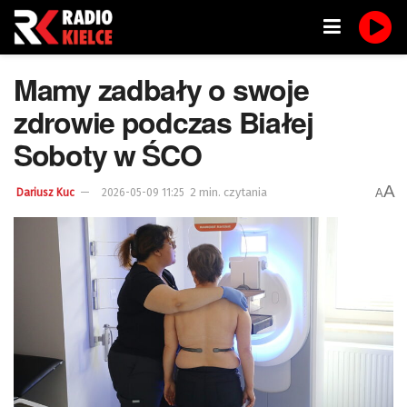
Mamy zadbały o swoje
zdrowie podczas Białej
Soboty w ŚCO
A
2 min. czytania
A
Dariusz Kuc
2026-05-09 11:25