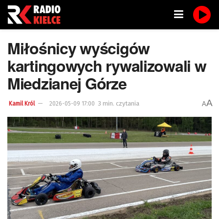
Miłośnicy wyścigów
kartingowych rywalizowali w
Miedzianej Górze
A
3 min. czytania
A
Kamil Król
2026-05-09 17:00