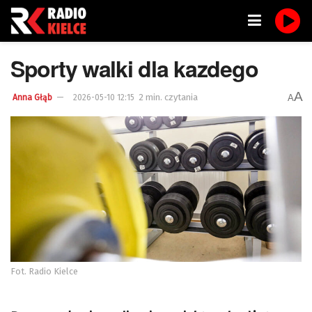
Sporty walki dla kazdego
A
2 min. czytania
A
Anna Głąb
2026-05-10 12:15
Fot. Radio Kielce