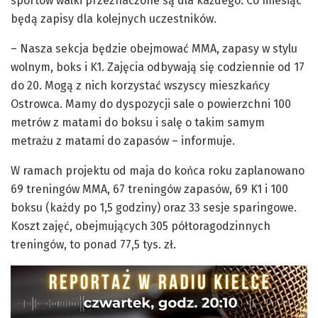
sportów walki przeznaczone są dla każdego. Co miesiąc
będą zapisy dla kolejnych uczestników.
– Nasza sekcja będzie obejmować MMA, zapasy w stylu
wolnym, boks i K1. Zajęcia odbywają się codziennie od 17
do 20. Mogą z nich korzystać wszyscy mieszkańcy
Ostrowca. Mamy do dyspozycji sale o powierzchni 100
metrów z matami do boksu i salę o takim samym
metrażu z matami do zapasów – informuje.
W ramach projektu od maja do końca roku zaplanowano
69 treningów MMA, 67 treningów zapasów, 69 K1 i 100
boksu (każdy po 1,5 godziny) oraz 33 sesje sparingowe.
Koszt zajęć, obejmujących 305 półtoragodzinnych
treningów, to ponad 77,5 tys. zł.