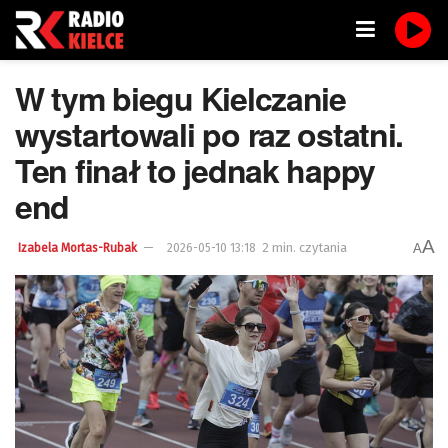
W tym biegu Kielczanie
wystartowali po raz ostatni.
Ten finał to jednak happy
end
A
2 min. czytania
A
Izabela Mortas-Rubak
2026-05-10 13:18