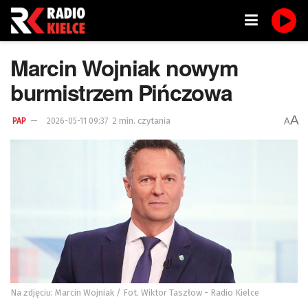
Marcin Wojniak nowym
burmistrzem Pińczowa
A
2 min. czytania
A
PAP
2026-05-11 09:37
Na zdjęciu: Marcin Wojniak / Fot. Wiktor Taszłow - Radio Kielce