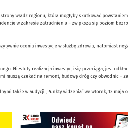
 strony władz regionu, która mogłyby skutkować powstaniem
ndencje w zakresie zatrudnienia – zwiększa się poziom bezr
zytywnie ocenia inwestycje w służbę zdrowia, natomiast neg
nego. Niestety realizacja inwestycji się przeciąga, jest odkła
tami muszą czekać na remont, budowę dróg czy obwodnic – z
ymi także w audycji „Punkty widzenia” we wtorek, 12 maja o