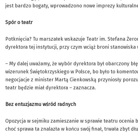
jest bardzo bogaty, wprowadzono nowe imprezy kulturalne
Spór o teatr
Potknięcia? Tu marszałek wskazuje Teatr im. Stefana Żero
dyrektora tej instytucji, przy czym wciąż broni stanowiska
– My dalej uważamy, że wybór dyrektora był obarczony błęda
wizerunek Świętokrzyskiego w Polsce, bo było to komento
negocjacje z minister Martą Cienkowską przyniosły poroz
teatr będzie miał dyrektora – zaznacza.
Bez entuzjazmu wśród radnych
Opozycja w sejmiku zamieszanie w sprawie teatru ocenia b
choć sprawa ta znalazła w końcu swój finał, trwała zbyt dł