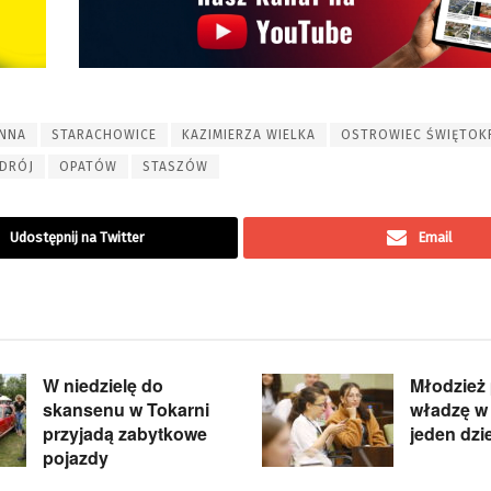
ENNA
STARACHOWICE
KAZIMIERZA WIELKA
OSTROWIEC ŚWIĘTOK
DRÓJ
OPATÓW
STASZÓW
Udostępnij na Twitter
Email
W niedzielę do
Młodzież 
skansenu w Tokarni
władzę w 
przyjadą zabytkowe
jeden dzi
pojazdy