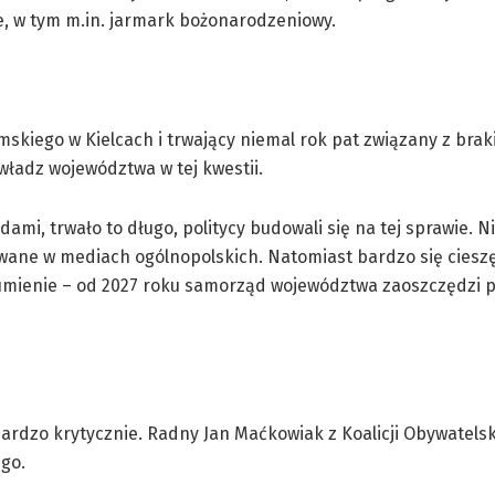
, w tym m.in. jarmark bożonarodzeniowy.
mskiego w Kielcach i trwający niemal rok pat związany z bra
 władz województwa w tej kwestii.
mi, trwało to długo, politycy budowali się na tej sprawie. Ni
wane w mediach ogólnopolskich. Natomiast bardzo się cieszę
umienie – od 2027 roku samorząd województwa zaoszczędzi p
ardzo krytycznie. Radny Jan Maćkowiak z Koalicji Obywatelsk
ugo.