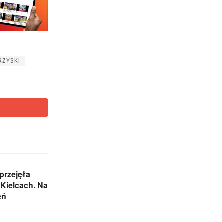
RZYSKI
przejęła
Kielcach. Na
eń