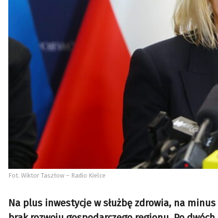
Fot. Wiktor Taszłow – Radio Kielce
Na plus inwestycje w służbę zdrowia, na minus 
brak rozwoju gospodarczego regionu. Po dwóch 