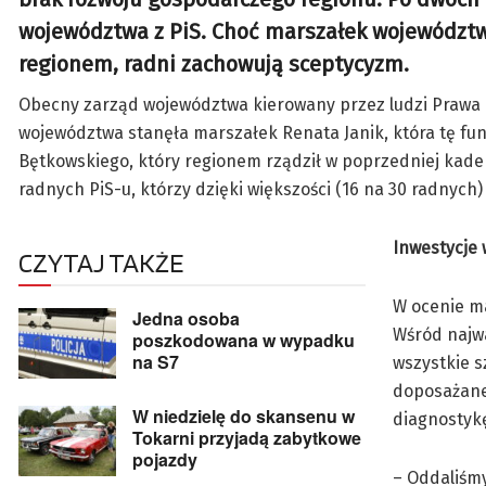
województwa z PiS. Choć marszałek województw
regionem, radni zachowują sceptycyzm.
Obecny zarząd województwa kierowany przez ludzi Prawa i 
województwa stanęła marszałek Renata Janik, która tę fun
Bętkowskiego, który regionem rządził w poprzedniej kaden
radnych PiS-u, którzy dzięki większości (16 na 30 radnyc
Inwestycje 
CZYTAJ TAKŻE
W ocenie ma
Jedna osoba
Wśród najwa
poszkodowana w wypadku
na S7
wszystkie 
doposażane 
W niedzielę do skansenu w
diagnostyk
Tokarni przyjadą zabytkowe
pojazdy
– Oddaliśm