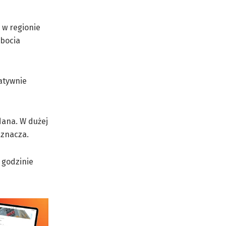
 w regionie
obocia
atywnie
dana. W dużej
aznacza.
 godzinie