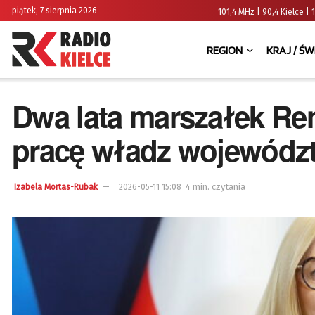
piątek, 7 sierpnia 2026
101,4 MHz | 90,4 Kielce
REGION
KRAJ / ŚW
Dwa lata marszałek Ren
pracę władz wojewódz
4 min. czytania
Izabela Mortas-Rubak
2026-05-11 15:08