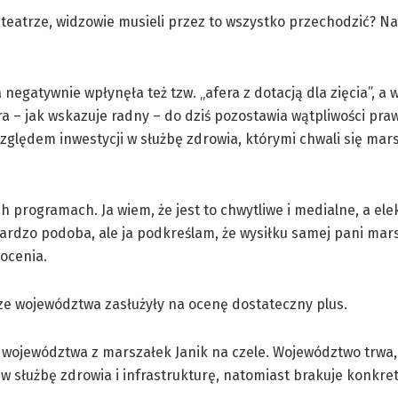
 teatrze, widzowie musieli przez to wszystko przechodzić? N
gatywnie wpłynęła też tzw. „afera z dotacją dla zięcia”, a w
óra – jak wskazuje radny – do dziś pozostawia wątpliwości pra
względem inwestycji w służbę zdrowia, którymi chwali się mar
programach. Ja wiem, że jest to chwytliwe i medialne, a ele
ardzo podoba, ale ja podkreślam, że wysiłku samej pani mars
ocenia.
e województwa zasłużyły na ocenę dostateczny plus.
ze województwa z marszałek Janik na czele. Województwo trwa, 
 w służbę zdrowia i infrastrukturę, natomiast brakuje konkr