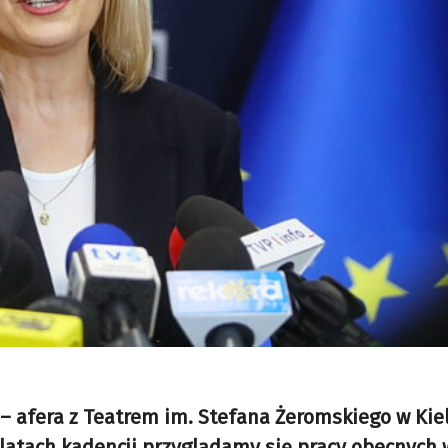
– afera z Teatrem im. Stefana Żeromskiego w Kiel
latach kadencji przyglądamy się pracy obecnych 