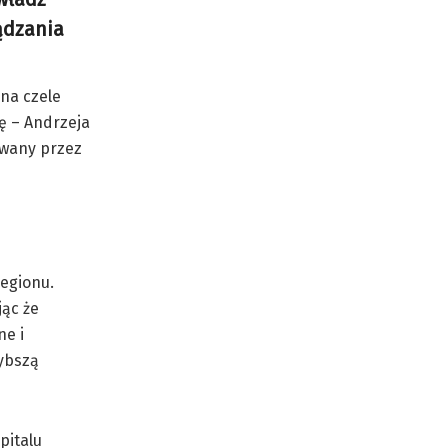
ądzania
na czele
ę – Andrzeja
owany przez
egionu.
jąc że
ne i
zybszą
pitalu