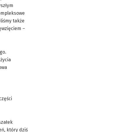
yszłym
kompleksowe
liśmy także
ęwzięciem –
go.
życia
dowa
części
szałek
, który dziś