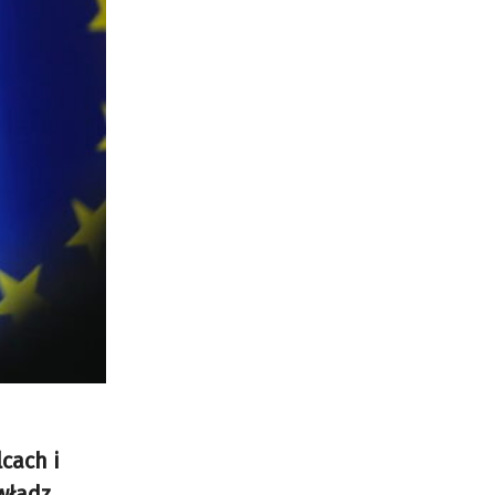
cach i
władz