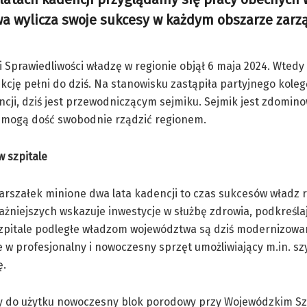
a wylicza swoje sukcesy w każdym obszarze zarz
Sprawiedliwości władzę w regionie objął 6 maja 2024. Wtedy 
kcję pełni do dziś. Na stanowisku zastąpiła partyjnego koleg
cji, dziś jest przewodniczącym sejmiku. Sejmik jest zdomin
h) mogą dość swobodnie rządzić regionem.
w szpitale
rszałek minione dwa lata kadencji to czas sukcesów władz r
żniejszych wskazuje inwestycje w służbę zdrowia, podkreśla
szpitale podległe władzom województwa są dziś modernizowa
w profesjonalny i nowoczesny sprzęt umożliwiający m.in. s
ę.
y do użytku nowoczesny blok porodowy przy Wojewódzkim Sz