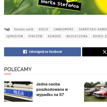
Tagi:
Renata Janik
KIELCE
SANDOMIERZ
SKARŻYSKO-KAMI
JĘDRZEJÓW
PIŃCZÓW
KOŃSKIE
WŁOSZCZOWA
BUSKO-Z
Udostępnij na Facebook
POLECAMY
Jedna osoba
poszkodowana w
wypadku na S7