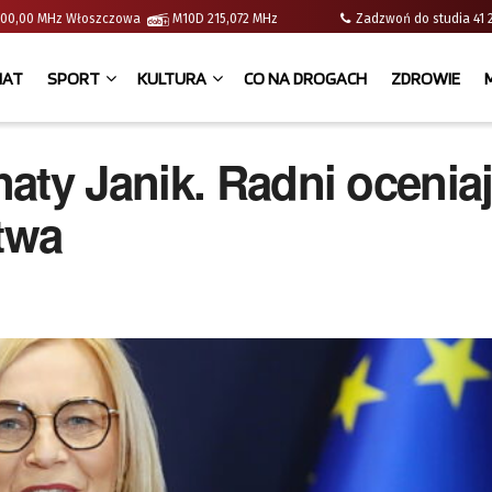
 | 100,00 MHz Włoszczowa
M10D 215,072 MHz
Zadzwoń do studia 
IAT
SPORT
KULTURA
CO NA DROGACH
ZDROWIE
aty Janik. Radni ocenia
twa