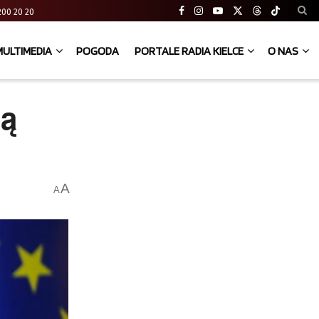
41 200 20 20
MULTIMEDIA
POGODA
PORTALE RADIA KIELCE
O NAS
ją
A
A