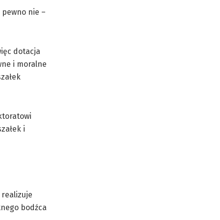
a pewno nie –
ięc dotacja
wne i moralne
szałek
ktoratowi
załek i
realizuje
etnego bodźca