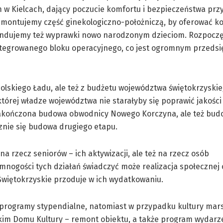
 w Kielcach, dający poczucie komfortu i bezpieczeństwa prz
ontujemy część ginekologiczno-położniczą, by oferować 
undujemy też wyprawki nowo narodzonym dzieciom. Rozpoczę
tegrowanego bloku operacyjnego, co jest ogromnym przedsi
Polskiego Ładu, ale też z budżetu województwa świętokrzyskie
której władze województwa nie starałyby się poprawić jakości 
o zakończona budowa obwodnicy Nowego Korczyna, ale też bu
znie się budowa drugiego etapu.
a rzecz seniorów – ich aktywizacji, ale też na rzecz osób
mnogości tych działań świadczyć może realizacja społecznej 
Świętokrzyskie przoduje w ich wydatkowaniu.
in. programy stypendialne, natomiast w przypadku kultury mar
im Domu Kultury – remont obiektu, a także program wydarzeń