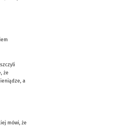
kiem
szczyli
, że
ieniądze, a
iej mówi, że