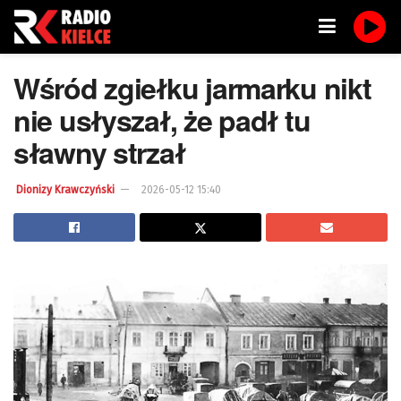
Wśród zgiełku jarmarku nikt
nie usłyszał, że padł tu
sławny strzał
Dionizy Krawczyński
2026-05-12 15:40