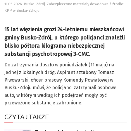
11.05.2026. Busko-Zdrój. Zabezpieczone materiały dowodowe / źródło:
KPP w Busku-Zdroju
15 lat więzienia grozi 24-letniemu mieszkańcowi
gminy Busko-Zdrój, u którego policjanci znaleźli
blisko półtora kilograma niebezpiecznej
substancji psychotropowej 3-CMC.
Do zatrzymania doszło w poniedziałek (11 maja) na
jednej z lokalnych dróg. Aspirant sztabowy Tomasz
Piwowarski, oficer prasowy Komendy Powiatowej w
Busku-Zdoju mówi, że policjanci zatrzymali osobowe
auto, w którym według ich podejrzeń mogły być
przewożone substancje zabronione.
CZYTAJ TAKŻE