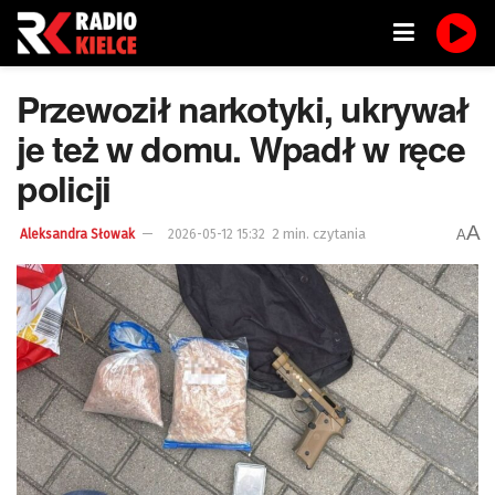
Przewoził narkotyki, ukrywał
je też w domu. Wpadł w ręce
policji
A
2 min. czytania
A
Aleksandra Słowak
2026-05-12 15:32