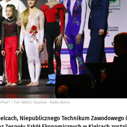
Plan". / Fot. Wiktor Taszłow - Radio Kielce
Kielcach, Niepublicznego Technikum Zawodowego 
az Zespołu Szkół Ekonomicznych w Kielcach zostal