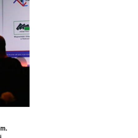
im.
i