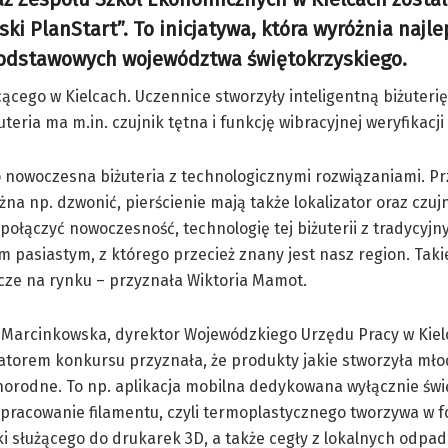
i PlanStart”. To inicjatywa, która wyróżnia najle
odstawowych województwa świętokrzyskiego.
ącego w Kielcach. Uczennice stworzyły inteligentną biżuterię
teria ma m.in. czujnik tętna i funkcję wibracyjnej weryfikacj
 nowoczesna biżuteria z technologicznymi rozwiązaniami. Prz
a np. dzwonić, pierścienie mają także lokalizator oraz czujn
połączyć nowoczesność, technologię tej biżuterii z tradycyj
 pasiastym, z którego przecież znany jest nasz region. Tak
cze na rynku – przyznała Wiktoria Mamot.
 Marcinkowska, dyrektor Wojewódzkiego Urzędu Pracy w Kiel
atorem konkursu przyznała, że produkty jakie stworzyła mło
orodne. To np. aplikacja mobilna dedykowana wyłącznie świ
opracowanie filamentu, czyli termoplastycznego tworzywa w 
łki służącego do drukarek 3D, a także cegły z lokalnych odpa