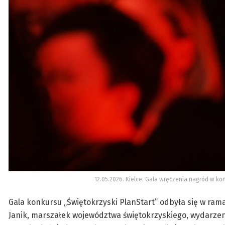
12.05.2026. Kielce. Gala wręczenia nagród w konk
Gala konkursu „Świętokrzyski PlanStart” odbyła się w ram
Janik, marszałek województwa świętokrzyskiego, wydarzeni