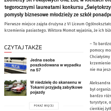
tegorocznymi laureatami konkursu „Świętokrzysk
pomysły biznesowe młodzieży ze szkół ponadp
Pierwsze miejsce zajęła drużyna z VI Liceum Ogólnokształc
krzemienia pasiastego. Wiktora Momot wyjaśnia, że ich biżu
– To bardzo
CZYTAJ TAKŻE
pomocy możn
Chciałyśmy 
Jedna osoba
krzemieniem
poszkodowana w wypadku
na S7
nie ma jesz
W niedzielę do skansenu w
Aleksandra
Tokarni przyjadą zabytkowe
był organiz
pojazdy
bardzo różn
turystyce, 
POKAŻ WIĘCEJ
cienkiej ży