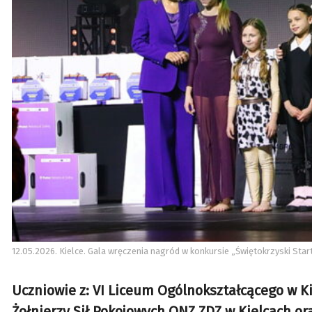
12.05.2026. Kielce. Gala wręczenia nagród w konkursie „Świętokrzyski Start
Uczniowie z: VI Liceum Ogólnokształcącego w 
Żołnierzy Sił Pokojowych ONZ ZDZ w Kielcach or