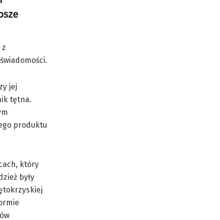
psze
 z
i świadomości.
y jej
ik tętna.
nym
iego produktu
cach, który
dzież były
ętokrzyskiej
formie
dów