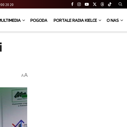
41 200 20 20
MULTIMEDIA
POGODA
PORTALE RADIA KIELCE
O NAS
i
A
A