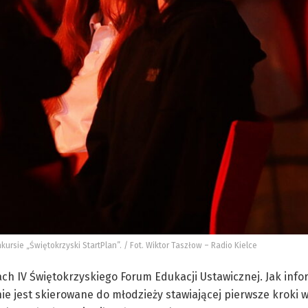
ursie „Świętokrzyski StartPlan”. / Fot. Wiktor Taszłow – Radio Kielce
ach IV Świętokrzyskiego Forum Edukacji Ustawicznej. Jak inf
e jest skierowane do młodzieży stawiającej pierwsze kroki w