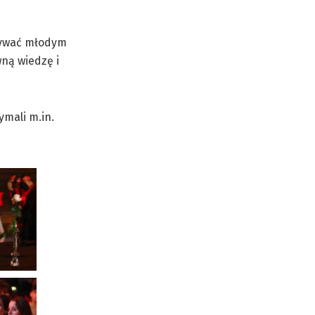
zywać młodym
wną wiedzę i
ymali m.in.