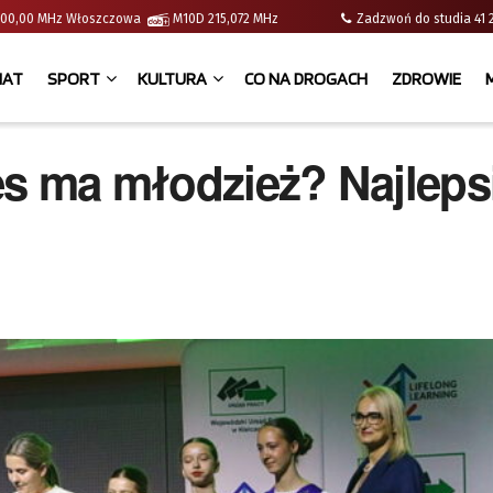
 | 100,00 MHz Włoszczowa
M10D 215,072 MHz
Zadzwoń do studia 
IAT
SPORT
KULTURA
CO NA DROGACH
ZDROWIE
es ma młodzież? Najleps