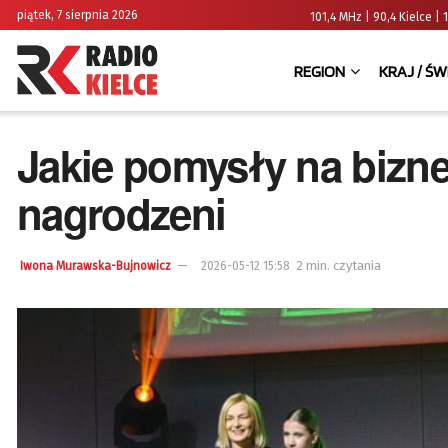
piątek, 7 sierpnia 2026
101,4 MHz | 90,4 Kielce
REGION
KRAJ / ŚW
Jakie pomysły na bizn
nagrodzeni
2 min. czytania
Iwona Murawska-Bujnowicz
2026-05-12 15:58