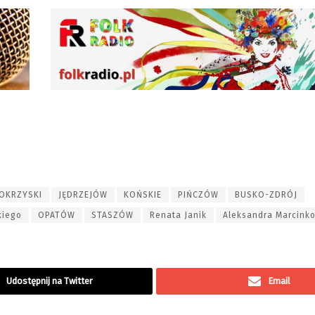
OKRZYSKI
JĘDRZEJÓW
KOŃSKIE
PIŃCZÓW
BUSKO-ZDRÓJ
kiego
OPATÓW
STASZÓW
Renata Janik
Aleksandra Marcink
Udostępnij na Twitter
Email