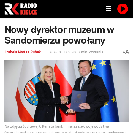
Nowy dyrektor muzeum w
Sandomierzu powołany
A
2 min. czytania
A
Izabela Mortas-Rubak
2026-05-13 10:48
Na zdjęciu (od lewej): Renata Janik - marszałek województwa
świętokrzyskiego, Marcin Adamczewski - dyrektor Muzeum Zamkowego