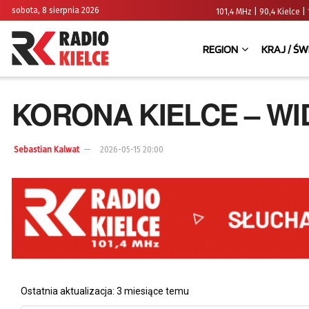
sobota, 8 sierpnia 2026
101,4 MHz | 90,4 Kielce
REGION
KRAJ / ŚW
KORONA KIELCE – WI
Sebastian Kalwat
2026-05-15 20:00