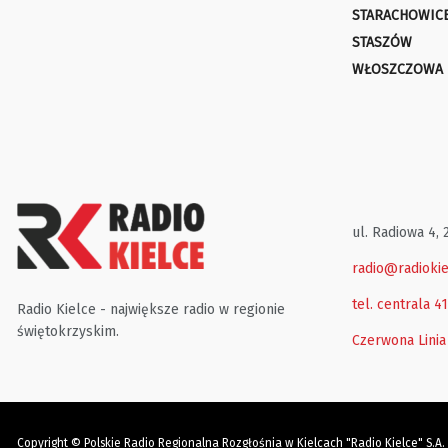
STARACHOWIC
STASZÓW
WŁOSZCZOWA
ul. Radiowa 4, 
radio@radiokie
tel. centrala 4
Radio Kielce - największe radio w regionie
świętokrzyskim.
Czerwona Linia
Copyright © Polskie Radio Regionalna Rozgłośnia w Kielcach "Radio Kielce" S.A.