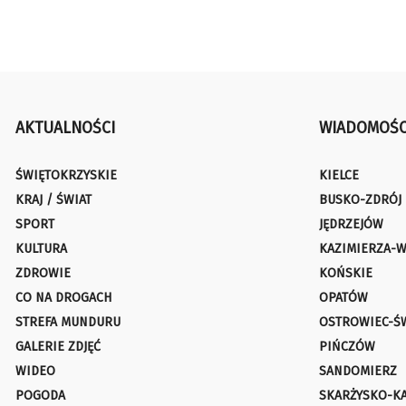
AKTUALNOŚCI
WIADOMOŚC
ŚWIĘTOKRZYSKIE
KIELCE
KRAJ / ŚWIAT
BUSKO-ZDRÓJ
SPORT
JĘDRZEJÓW
KULTURA
KAZIMIERZA-W
ZDROWIE
KOŃSKIE
CO NA DROGACH
OPATÓW
STREFA MUNDURU
OSTROWIEC-Ś
GALERIE ZDJĘĆ
PIŃCZÓW
WIDEO
SANDOMIERZ
POGODA
SKARŻYSKO-K