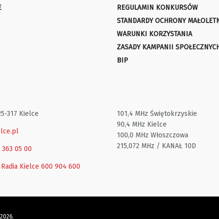
E
REGULAMIN KONKURSÓW
STANDARDY OCHRONY MAŁOLET
WARUNKI KORZYSTANIA
ZASADY KAMPANII SPOŁECZNYC
BIP
25-317 Kielce
101,4 MHz Świętokrzyskie
90,4 MHz Kielce
lce.pl
100,0 MHz Włoszczowa
215,072 MHz / KANAŁ 10D
1 363 05 00
 Radia Kielce
600 904 600
 2026.