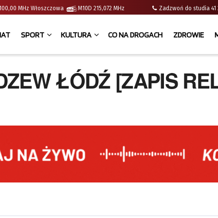
 | 100,00 MHz Włoszczowa
M10D 215,072 MHz
Zadzwoń do studia 
IAT
SPORT
KULTURA
CO NA DROGACH
ZDROWIE
DZEW ŁÓDŹ [ZAPIS REL