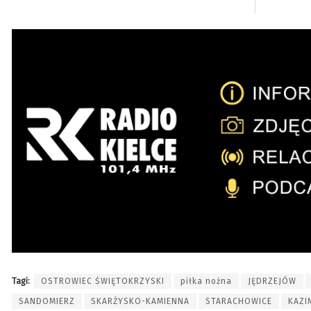
Tagi:
OSTROWIEC ŚWIĘTOKRZYSKI
piłka nożna
JĘDRZEJÓW
SANDOMIERZ
SKARŻYSKO-KAMIENNA
STARACHOWICE
KAZI