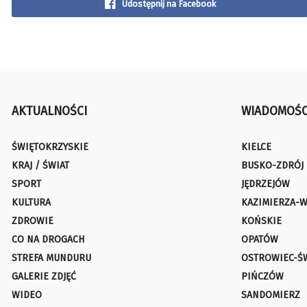
Udostępnij na Facebook
AKTUALNOŚCI
WIADOMOŚC
ŚWIĘTOKRZYSKIE
KIELCE
KRAJ / ŚWIAT
BUSKO-ZDRÓJ
SPORT
JĘDRZEJÓW
KULTURA
KAZIMIERZA-W
ZDROWIE
KOŃSKIE
CO NA DROGACH
OPATÓW
STREFA MUNDURU
OSTROWIEC-Ś
GALERIE ZDJĘĆ
PIŃCZÓW
WIDEO
SANDOMIERZ