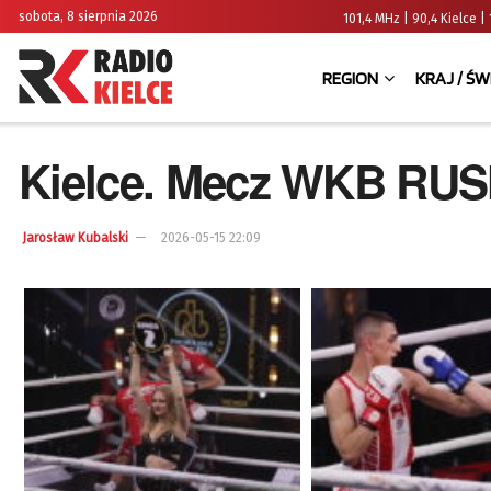
sobota, 8 sierpnia 2026
101,4 MHz | 90,4 Kielce
REGION
KRAJ / ŚW
Kielce. Mecz WKB RUS
Jarosław Kubalski
2026-05-15 22:09