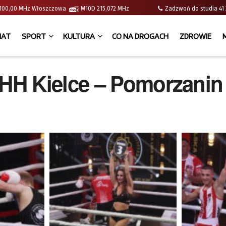
 | 100,00 MHz Włoszczowa
M10D 215,072 MHz
Zadzwoń do studia 
IAT
SPORT
KULTURA
CO NA DROGACH
ZDROWIE
HH Kielce – Pomorzanin