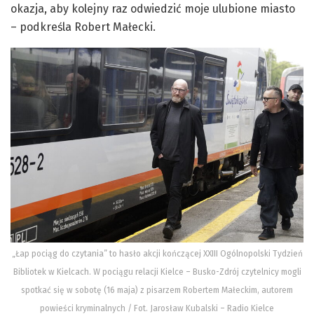
okazja, aby kolejny raz odwiedzić moje ulubione miasto
– podkreśla Robert Małecki.
„Łap pociąg do czytania” to hasło akcji kończącej XXIII Ogólnopolski Tydzień
Bibliotek w Kielcach. W pociągu relacji Kielce – Busko-Zdrój czytelnicy mogli
spotkać się w sobotę (16 maja) z pisarzem Robertem Małeckim, autorem
powieści kryminalnych / Fot. Jarosław Kubalski – Radio Kielce