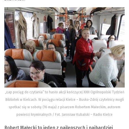
„Łap pociąg do czytania” to hasło akcji kończącej XXIII Ogólnopolski Tydzień
Bibliotek w Kielcach. W pociągu relacji Kielce – Busko-Zdrój czytelnicy mogli
spotkać się w sobotę (16 maja) z pisarzem Robertem Małeckim, autorem
powieści kryminalnych / Fot. Jarosław Kubalski – Radio Kielce
Robert Małecki to jeden z najlepszych i najbardziej