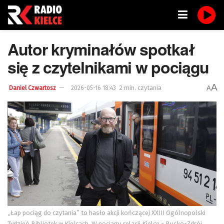
Autor kryminałów spotkał
się z czytelnikami w pociągu
A
2 min. czytania
A
Daniel Czwartosz
2026-05-16 18:43
„Łap pociąg do czytania” to hasło akcji kończącej XXIII Ogólnopolski
Tydzień Bibliotek w Kielcach. W pociągu relacji Kielce - Busko-Zdrój