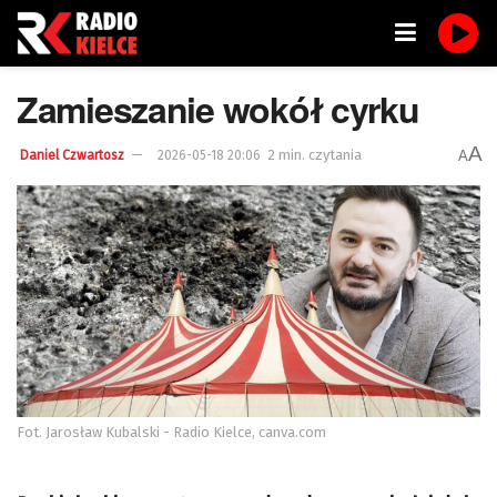
Zamieszanie wokół cyrku
A
2 min. czytania
A
Daniel Czwartosz
2026-05-18 20:06
Fot. Jarosław Kubalski - Radio Kielce, canva.com