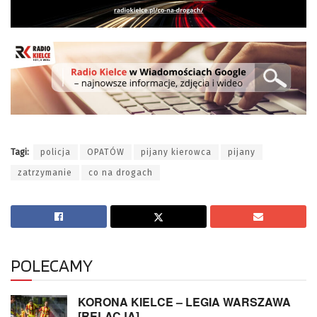
Tagi:
policja
OPATÓW
pijany kierowca
pijany
zatrzymanie
co na drogach
POLECAMY
KORONA KIELCE – LEGIA WARSZAWA
[RELACJA]