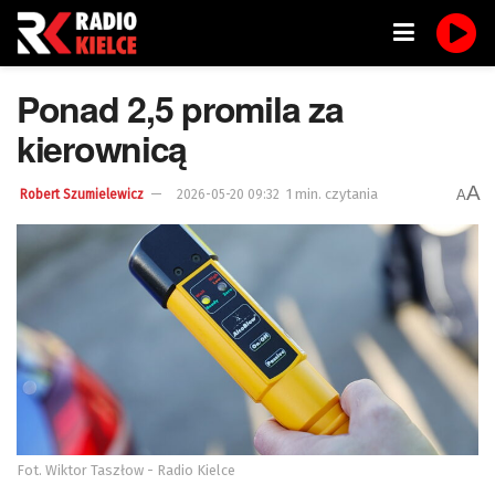
Ponad 2,5 promila za
kierownicą
A
1 min. czytania
A
Robert Szumielewicz
2026-05-20 09:32
Fot. Wiktor Taszłow - Radio Kielce