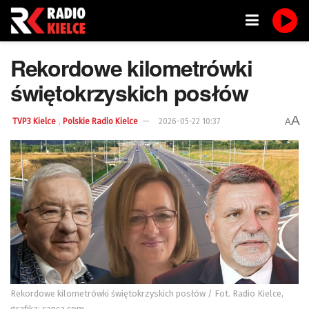
Rekordowe kilometrówki
świętokrzyskich posłów
A
,
A
TVP3 Kielce
Polskie Radio Kielce
2026-05-22 10:37
Rekordowe kilometrówki świętokrzyskich posłów / Fot. Radio Kielce,
grafika: canca.com