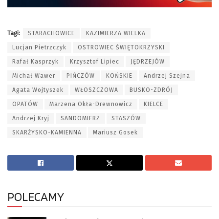
Tagi:
STARACHOWICE
KAZIMIERZA WIELKA
Lucjan Pietrzczyk
OSTROWIEC ŚWIĘTOKRZYSKI
Rafał Kasprzyk
Krzysztof Lipiec
JĘDRZEJÓW
Michał Wawer
PIŃCZÓW
KOŃSKIE
Andrzej Szejna
Agata Wojtyszek
WŁOSZCZOWA
BUSKO-ZDRÓJ
OPATÓW
Marzena Okła-Drewnowicz
KIELCE
Andrzej Kryj
SANDOMIERZ
STASZÓW
SKARŻYSKO-KAMIENNA
Mariusz Gosek
POLECAMY