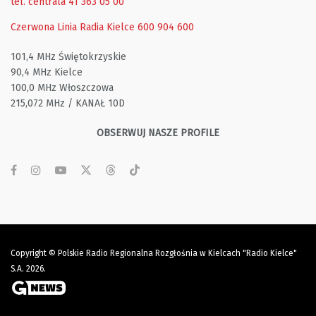
tel. centrala 41 363 05 00
Czerwona Linia Radia Kielce
600 904 600
101,4 MHz Świętokrzyskie
90,4 MHz Kielce
100,0 MHz Włoszczowa
215,072 MHz / KANAŁ 10D
OBSERWUJ NASZE PROFILE
Copyright © Polskie Radio Regionalna Rozgłośnia w Kielcach "Radio Kielce"
S.A. 2026.