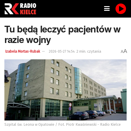
Tu będą leczyć pacjentów w
razie wojny
A
2 min. czytania
A
Izabela Mortas-Rubak
2026-05-27 14:54
Szpital św. Leona w Opatowie / Fot. Piotr Kwaśniewski - Radio Kielce