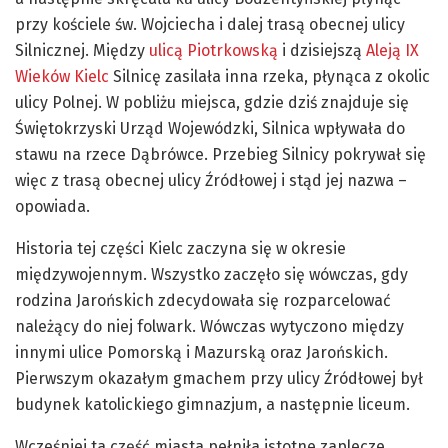
przy kościele św. Wojciecha i dalej trasą obecnej ulicy
Silnicznej. Między
ulicą Piotrkowską
i dzisiejszą
Aleją IX
Wieków Kielc
Silnicę zasilała inna rzeka, płynąca z okolic
ulicy Polnej. W pobliżu miejsca, gdzie dziś znajduje się
Świętokrzyski Urząd Wojewódzki, Silnica wpływała do
stawu na rzece Dąbrówce. Przebieg Silnicy pokrywał się
więc z trasą obecnej ulicy Źródłowej i stąd jej nazwa –
opowiada.
Historia tej części Kielc zaczyna się w okresie
międzywojennym. Wszystko zaczęło się wówczas, gdy
rodzina Jarońskich zdecydowała się rozparcelować
należący do niej folwark. Wówczas wytyczono między
innymi ulice Pomorską i Mazurską oraz Jarońskich.
Pierwszym okazałym gmachem przy ulicy Źródłowej był
budynek katolickiego gimnazjum, a następnie liceum.
Wcześniej ta część miasta pełniła istotne zaplecze