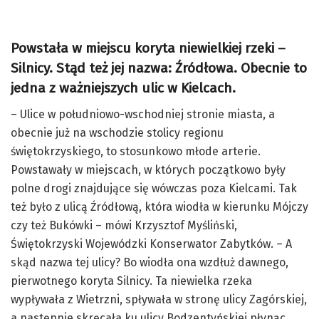
Powstała w miejscu koryta niewielkiej rzeki –
Silnicy. Stąd też jej nazwa: Źródłowa. Obecnie to
jedna z ważniejszych ulic w Kielcach.
– Ulice w południowo-wschodniej stronie miasta, a
obecnie już na wschodzie stolicy regionu
świętokrzyskiego, to stosunkowo młode arterie.
Powstawały w miejscach, w których początkowo były
polne drogi znajdujące się wówczas poza Kielcami. Tak
też było z ulicą Źródłową, która wiodła w kierunku Mójczy
czy też Bukówki – mówi Krzysztof Myśliński,
Świętokrzyski Wojewódzki Konserwator Zabytków. – A
skąd nazwa tej ulicy? Bo wiodła ona wzdłuż dawnego,
pierwotnego koryta Silnicy. Ta niewielka rzeka
wypływała z Wietrzni, spływała w stronę ulicy Zagórskiej,
a następnie skręcała ku ulicy Bodzentyńskiej płynąc