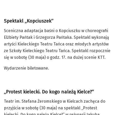
Spektakl „Kopciuszek”
Sceniczna adaptacja baśni o Kopciuszku w choreografii
Elżbiety Pańtak i Grzegorza Pańtaka. Spektakl wykonają
artyści Kieleckiego Teatru Tańca oraz młodych artystów
ze Szkoły Kieleckiego Teatru Tańca. Spektakl rozpocznie
się w sobotę (30 maja) o godz. 17. na dużej scenie KTT.
Wydarzenie biletowane.
„Protest kielecki. Do kogo należą Kielce?”
Teatr im. Stefana Żeromskiego w Kielcach zachęca do
przyjścia w sobotę (30 maja) na spektakl „Protest
kielecki. Do kogo należą Kielce?” w reżyserii Jakuba