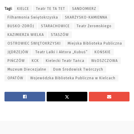
Tagi:
KIELCE
Teatr TE TA TET
SANDOMIERZ
Filharmonia Świętokrzyska
SKARŻYSKO-KAMIENNA
BUSKO-ZDRÓJ
STARACHOWICE
Teatr Żeromskiego
KAZIMIERZA WIELKA
STASZÓW
OSTROWIEC ŚWIĘTOKRZYSKI
Miejska Biblioteka Publiczna
JĘDRZEJÓW
Teatr Lalki i Aktora „Kubuś”
KOŃSKIE
PIŃCZÓW
KCK
Kielecki Teatr Tańca
WŁOSZCZOWA
Muzeum Diecezjalne
Dom Środowisk Twórczych
OPATÓW
Wojewódzka Biblioteka Publiczna w Kielcach