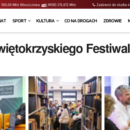
e | 100,00 MHz Włoszczowa
M10D 215,072 MHz
Zadzwoń do studia
IAT
SPORT
KULTURA
CO NA DROGACH
ZDROWIE
Świętokrzyskiego Festiwa