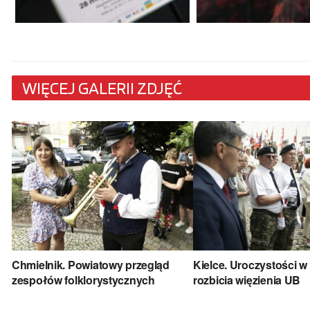
WIĘCEJ GALERII ZDJĘĆ
Chmielnik. Powiatowy przegląd
Kielce. Uroczystości w 
zespołów folklorystycznych
rozbicia więzienia UB