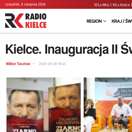
czwartek, 6 sierpnia 2026
101,4 MHz | 90,4 Kielc
REGION
KRAJ / ŚW
Kielce. Inauguracja II 
Wiktor Taszłow
2026-05-28 19:43