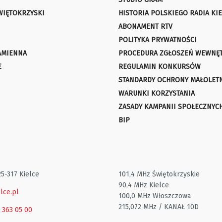
WIĘTOKRZYSKI
HISTORIA POLSKIEGO RADIA KIE
ABONAMENT RTV
POLITYKA PRYWATNOŚCI
AMIENNA
PROCEDURA ZGŁOSZEŃ WEWNĘ
E
REGULAMIN KONKURSÓW
STANDARDY OCHRONY MAŁOLET
WARUNKI KORZYSTANIA
ZASADY KAMPANII SPOŁECZNYC
BIP
25-317 Kielce
101,4 MHz Świętokrzyskie
90,4 MHz Kielce
lce.pl
100,0 MHz Włoszczowa
215,072 MHz / KANAŁ 10D
1 363 05 00