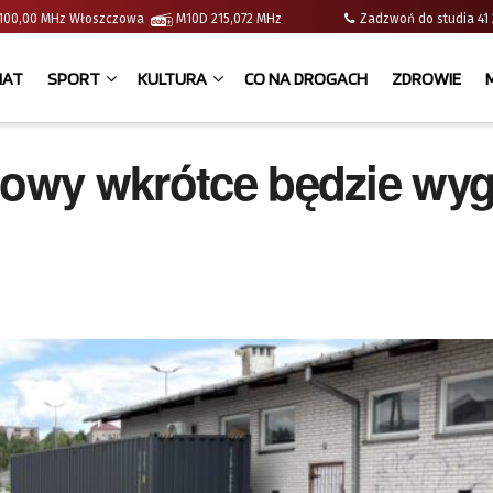
 | 100,00 MHz Włoszczowa
M10D 215,072 MHz
Zadzwoń do studia 
IAT
SPORT
KULTURA
CO NA DROGACH
ZDROWIE
gowy wkrótce będzie wyg