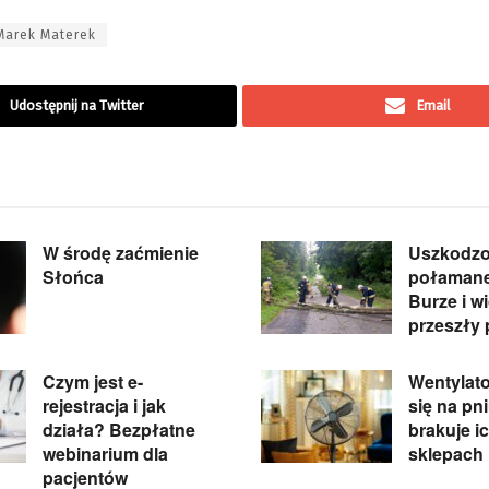
Marek Materek
Udostępnij na Twitter
Email
W środę zaćmienie
Uszkodzo
Słońca
połamane
Burze i w
przeszły 
Czym jest e-
Wentylato
rejestracja i jak
się na pn
działa? Bezpłatne
brakuje i
webinarium dla
sklepach
pacjentów