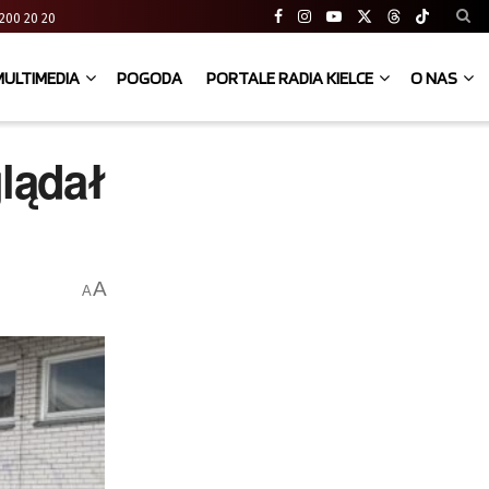
41 200 20 20
MULTIMEDIA
POGODA
PORTALE RADIA KIELCE
O NAS
lądał
A
A