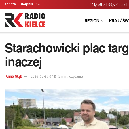
sobota, 8 sierpnia 2026
101,4 MHz | 90,4 Kielce
REGION
KRAJ / ŚW
Starachowicki plac tar
inaczej
2 min. czytania
Anna Głąb
2026-05-29 07:15