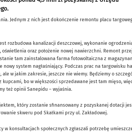
go.
ania. Jednym z nich jest dokończenie remontu placu targowe
jest rozbudowa kanalizacji deszczowej, wykonanie ogrodzeni
 oświetlenia oraz położenie nowej nawierzchni. Remont prze
stanie tam zainstalowana farma fotowoltaiczna z magazynam
e nowy system nagłaśniający. Podczas prac na targowisku h
, ale w jakim zakresie, jeszcze nie wiemy. Będziemy o szczeg
 kupcami, bo w większości sprzedawane jest tam mięso, wię
y też opinii Sanepidu – wyjaśnia.
ektem, który zostanie sfinansowany z pozyskanej dotacji jes
owanie skweru pod Skałkami przy ul. Zakładowej.
y w konsultacjach społecznych zgłaszali potrzebę umieszcze