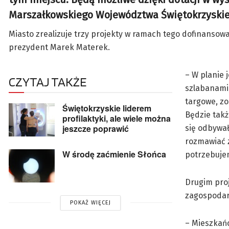
Marszałkowskiego Województwa Świętokrzyskie
Miasto zrealizuje trzy projekty w ramach tego dofinansow
prezydent Marek Materek.
– W planie 
CZYTAJ TAKŻE
szlabanami,
targowe, zo
Świętokrzyskie liderem
Będzie takż
profilaktyki, ale wiele można
jeszcze poprawić
się odbywał
rozmawiać z
W środę zaćmienie Słońca
potrzebujem
Drugim proj
zagospodar
POKAŻ WIĘCEJ
– Mieszkańc