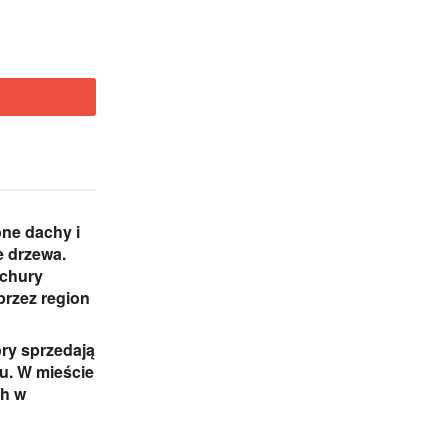
ne dachy i
 drzewa.
ichury
przez region
ry sprzedają
iu. W mieście
ch w