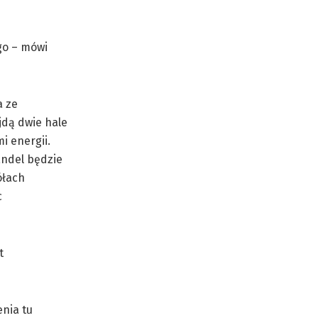
go – mówi
a ze
jdą dwie hale
i energii.
andel będzie
ółach
c
t
nia tu