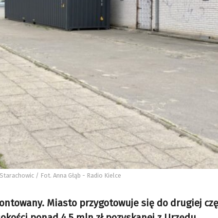
Starachowic / Fot. Anna Głąb - Radio Kielce
ntowany. Miasto przygotowuje się do drugiej czę
sokości ponad 4,5 mln zł pozyskanej z Urzędu