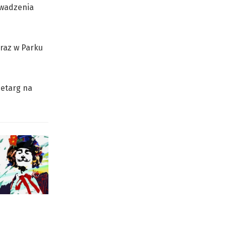
owadzenia
oraz w Parku
zetarg na