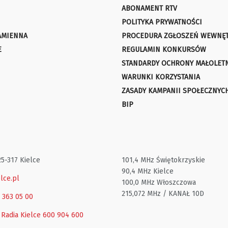
ABONAMENT RTV
POLITYKA PRYWATNOŚCI
AMIENNA
PROCEDURA ZGŁOSZEŃ WEWNĘ
E
REGULAMIN KONKURSÓW
STANDARDY OCHRONY MAŁOLET
WARUNKI KORZYSTANIA
ZASADY KAMPANII SPOŁECZNYC
BIP
25-317 Kielce
101,4 MHz Świętokrzyskie
90,4 MHz Kielce
lce.pl
100,0 MHz Włoszczowa
215,072 MHz / KANAŁ 10D
1 363 05 00
 Radia Kielce
600 904 600