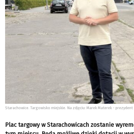
Starachowice. Targowisko miejskie. Na zdjęciu: Marek Materek - prezydent 
Plac targowy w Starachowicach zostanie wyremo
tym miejscu. Będą możliwe dzięki dotacji w wy