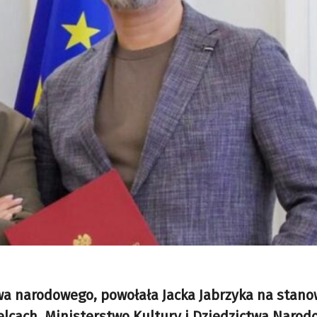
wa narodowego, powołała Jacka Jabrzyka na stanow
elcach. Ministerstwo Kultury i Dziedzictwa Naro