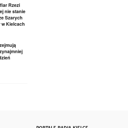
iar Rzezi
j nie stanie
ze Szarych
 w Kielcach
zejmują
rzynajmniej
dzień