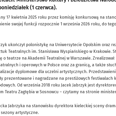
poniedziałek (1 czerwca).
any 17 kwietnia 2025 roku przez komisję konkursową na stan
ienie swojej funkcji rozpocznie 1 września 2026 roku, do teg
rzyk ukończył polonistykę na Uniwersytecie Opolskim oraz re
tuk Teatralnych im. Stanisława Wyspiańskiego w Krakowie. S
ę o teatrze na Akademii Teatralnej w Warszawie. Zrealizował
eatralnych i operowych w Polsce oraz za granicą, a także słu
ealizacje dyplomowe dla uczelni artystycznych. Przedstawieni
yły prezentowane i nagradzane na prestiżowych festiwalach k
dowych. Od września 2018 roku Jacek Jabrzyk jest dyrektor
m Teatru Zagłębia w Sosnowcu – czytamy na stronie ministe
cka Jabrzyka na stanowisku dyrektora kieleckiej sceny dram
 sezony artystyczne.