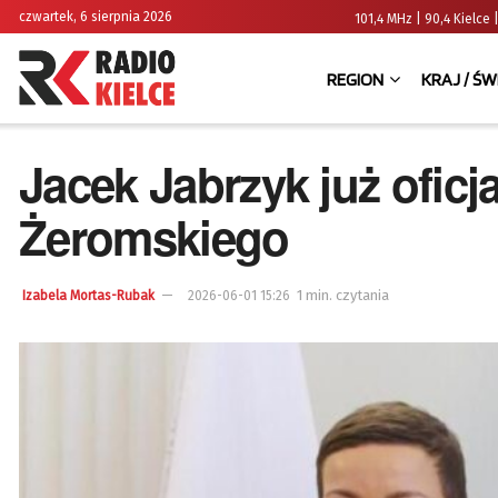
czwartek, 6 sierpnia 2026
101,4 MHz | 90,4 Kielc
REGION
KRAJ / ŚW
Jacek Jabrzyk już oficja
Żeromskiego
1 min. czytania
Izabela Mortas-Rubak
2026-06-01 15:26