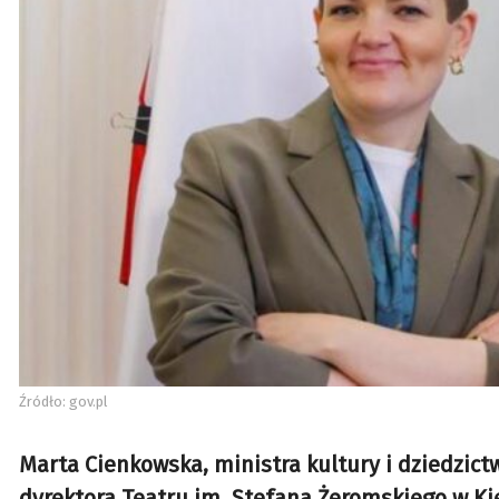
Źródło: gov.pl
Marta Cienkowska, ministra kultury i dziedzict
dyrektora Teatru im. Stefana Żeromskiego w Ki