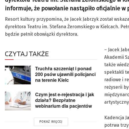
informuje, że powołanie nastąpiło oficjalnie w 
Resort kultury przypomina, że Jacek Jabrzyk został wskaz
dyrektora Teatru im. Stefana Żeromskiego w Kielcach. Pełn
będzie pełnił obowiązki dyrektora.
– Jacek Jab
CZYTAJ TAKŻE
Akademii Sz
także wiedz
Truchła szczeniąt i ponad
spektakli t
200 psów ujawnili policjanci
na terenie Kielc
radiowe i r
reżyserii b
Czym jest e-rejestracja i jak
międzynaro
działa? Bezpłatne
artystyczny
webinarium dla pacjentów
Kadencja Ja
POKAŻ WIĘCEJ
potrwa trzy