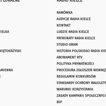
I LOKALNE
RADIO KIELCE
RAMÓWKA
AUDYCJE RADIA KIELCE
KONTAKT
IELKA
LUDZIE RADIA KIELCE
PATRONATY RADIA KIELCE
STUDIO GRAM
WIĘTOKRZYSKI
HISTORIA POLSKIEGO RADIA KIE
ABONAMENT RTV
POLITYKA PRYWATNOŚCI
AMIENNA
PROCEDURA ZGŁOSZEŃ WEWNĘ
E
REGULAMIN KONKURSÓW
STANDARDY OCHRONY MAŁOLET
WARUNKI KORZYSTANIA
ZASADY KAMPANII SPOŁECZNYC
BIP