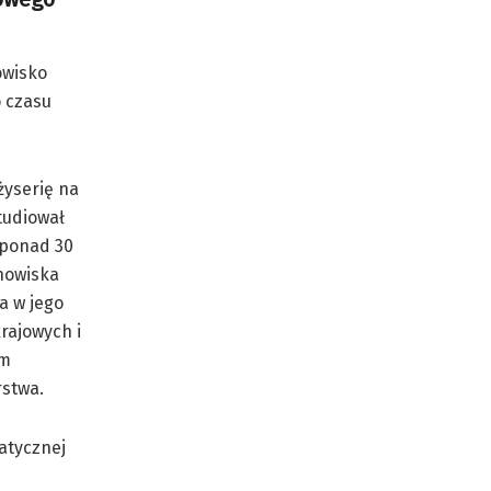
owisko
o czasu
żyserię na
tudiował
 ponad 30
chowiska
a w jego
rajowych i
em
rstwa.
atycznej