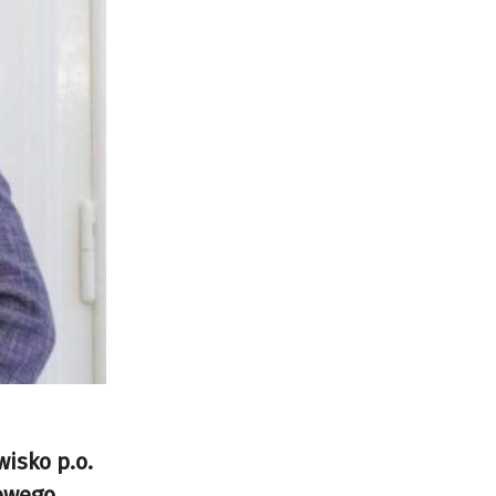
isko p.o.
dowego