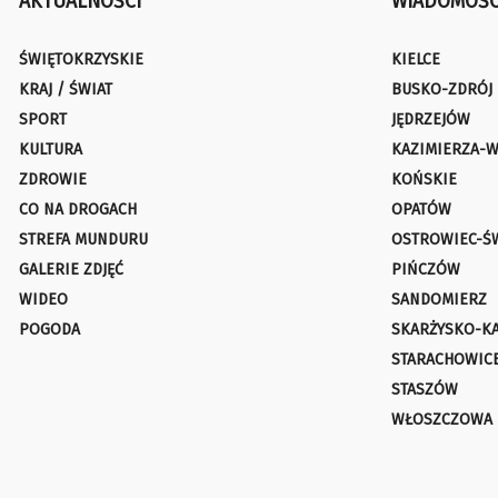
AKTUALNOŚCI
WIADOMOŚC
ŚWIĘTOKRZYSKIE
KIELCE
KRAJ / ŚWIAT
BUSKO-ZDRÓJ
SPORT
JĘDRZEJÓW
KULTURA
KAZIMIERZA-W
ZDROWIE
KOŃSKIE
CO NA DROGACH
OPATÓW
STREFA MUNDURU
OSTROWIEC-Ś
GALERIE ZDJĘĆ
PIŃCZÓW
WIDEO
SANDOMIERZ
POGODA
SKARŻYSKO-K
STARACHOWIC
STASZÓW
WŁOSZCZOWA