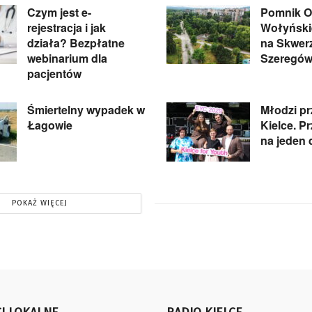
Czym jest e-
Pomnik Of
rejestracja i jak
Wołyńskie
działa? Bezpłatne
na Skwer
webinarium dla
Szeregów
pacjentów
Śmiertelny wypadek w
Młodzi pr
Łagowie
Kielce. P
na jeden 
POKAŻ WIĘCEJ