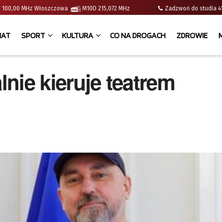
e | 100,00 MHz Włoszczowa
M10D 215,072 MHz
Zadzwoń do studia
IAT
SPORT
KULTURA
CO NA DROGACH
ZDROWIE
lnie kieruje teatrem