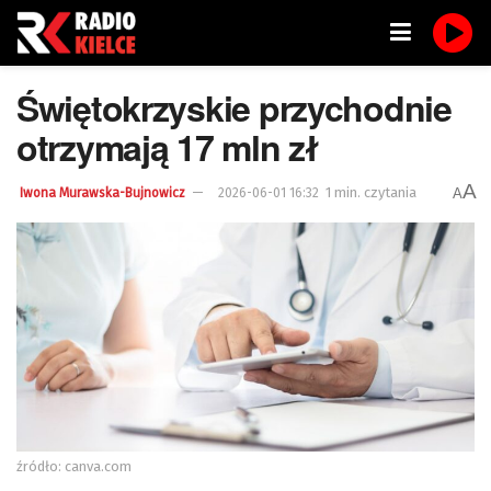
Świętokrzyskie przychodnie
otrzymają 17 mln zł
A
1 min. czytania
A
Iwona Murawska-Bujnowicz
2026-06-01 16:32
źródło: canva.com