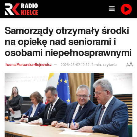
Samorządy otrzymały środki
na opiekę nad seniorami i
osobami niepełnosprawnymi
A
2 min. czytania
A
Iwona Murawska-Bujnowicz
2026-06-02 10:59