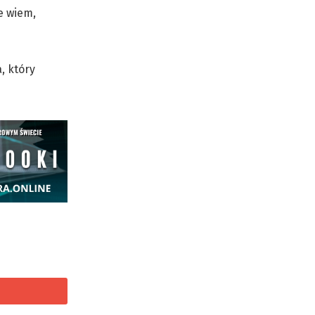
e wiem,
, który