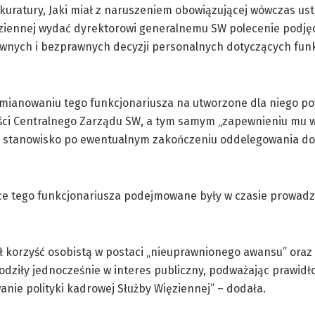
uratury, Jaki miał z naruszeniem obowiązującej wówczas us
ęziennej wydać dyrektorowi generalnemu SW polecenie podjęc
wnych i bezprawnych decyzji personalnych dotyczących fun
e mianowaniu tego funkcjonariusza na utworzone dla niego p
ości Centralnego Zarządu SW, a tym samym „zapewnieniu mu 
ne stanowisko po ewentualnym zakończeniu oddelegowania do
ące tego funkcjonariusza podejmowane były w czasie prowad
ł korzyść osobistą w postaci „nieuprawnionego awansu” oraz
odziły jednocześnie w interes publiczny, podważając prawid
nie polityki kadrowej Służby Więziennej” – dodała.