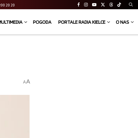
41 200 20 20
MULTIMEDIA
POGODA
PORTALE RADIA KIELCE
O NAS
A
A