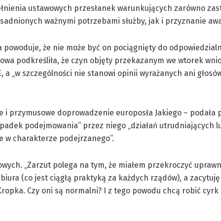
spełnienia ustawowych przesłanek warunkujących zarówno za
adnionych ważnymi potrzebami służby, jak i przyznanie aw
powoduje, że nie może być on pociągnięty do odpowiedzialn
owa podkreśliła, że czyn objęty przekazanym we wtorek wni
a „w szczególności nie stanowi opinii wyrażanych ani głosó
ie i przymusowe doprowadzenie europosła Jakiego – podała 
ypadek podejmowania” przez niego „działań utrudniających l
ie w charakterze podejrzanego”.
owych. „Zarzut polega na tym, że miałem przekroczyć uprawni
ura (co jest ciągłą praktyką za każdych rządów), a zacytuję 
opka. Czy oni są normalni? I z tego powodu chcą robić cyrk 