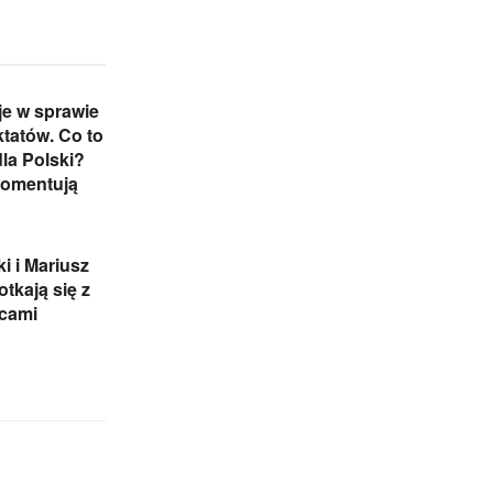
e w sprawie
ktatów. Co to
la Polski?
komentują
i i Mariusz
tkają się z
cami