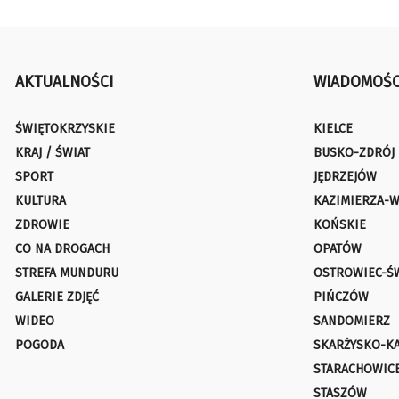
AKTUALNOŚCI
WIADOMOŚC
ŚWIĘTOKRZYSKIE
KIELCE
KRAJ / ŚWIAT
BUSKO-ZDRÓJ
SPORT
JĘDRZEJÓW
KULTURA
KAZIMIERZA-W
ZDROWIE
KOŃSKIE
CO NA DROGACH
OPATÓW
STREFA MUNDURU
OSTROWIEC-Ś
GALERIE ZDJĘĆ
PIŃCZÓW
WIDEO
SANDOMIERZ
POGODA
SKARŻYSKO-K
STARACHOWIC
STASZÓW