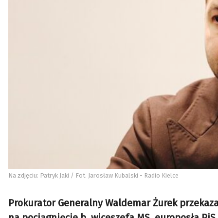
Na zdjęciu: Patryk Jaki / Fot. Jarosław Kubalski - Radio Kielce
Prokurator Generalny Waldemar Żurek przekaza
na pociągnięcie b. wiceszefa MS, europosła PiS