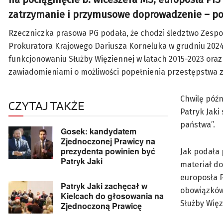
zatrzymanie i przymusowe doprowadzenie – po
Rzeczniczka prasowa PG podała, że chodzi śledztwo Zesp
Prokuratora Krajowego Dariusza Korneluka w grudniu 2024
funkcjonowaniu Służby Więziennej w latach 2015-2023 ora
zawiadomieniami o możliwości popełnienia przestępstwa z
Chwilę późn
CZYTAJ TAKŻE
Patryk Jaki
państwa”.
Gosek: kandydatem
Zjednoczonej Prawicy na
prezydenta powinien być
Jak podała
Patryk Jaki
materiał d
europosła P
Patryk Jaki zachęcał w
obowiązków”
Kielcach do głosowania na
Służby Więz
Zjednoczoną Prawicę