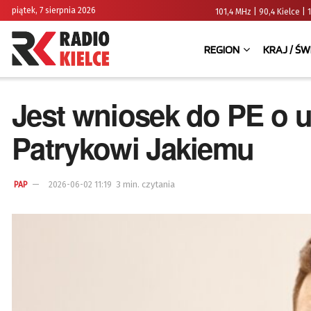
piątek, 7 sierpnia 2026
101,4 MHz | 90,4 Kielce
REGION
KRAJ / ŚW
Jest wniosek do PE o 
Patrykowi Jakiemu
3 min. czytania
PAP
2026-06-02 11:19