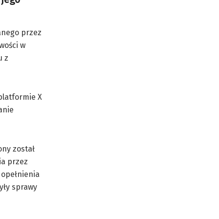
anego przez
wości w
u z
platformie X
anie
ny został
ia przez
dopełnienia
były sprawy