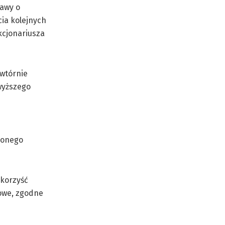
tawy o
ia kolejnych
kcjonariusza
owtórnie
wyższego
zonego
 korzyść
łowe, zgodne