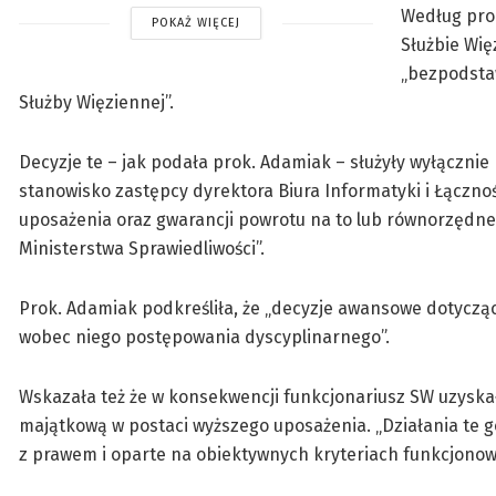
Według prok
POKAŻ WIĘCEJ
Służbie Wi
„bezpodsta
Służby Więziennej”.
Decyzje te – jak podała prok. Adamiak – służyły wyłączni
stanowisko zastępcy dyrektora Biura Informatyki i Łączn
uposażenia oraz gwarancji powrotu na to lub równorzęd
Ministerstwa Sprawiedliwości”.
Prok. Adamiak podkreśliła, że „decyzje awansowe dotycz
wobec niego postępowania dyscyplinarnego”.
Wskazała też że w konsekwencji funkcjonariusz SW uzyska
majątkową w postaci wyższego uposażenia. „Działania te g
z prawem i oparte na obiektywnych kryteriach funkcjonowa