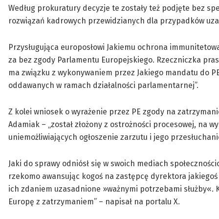
Według prokuratury decyzje te zostały też podjęte bez 
rozwiązań kadrowych przewidzianych dla przypadków uzas
Przysługująca europosłowi Jakiemu ochrona immunitetowa 
za bez zgody Parlamentu Europejskiego. Rzeczniczka pras
ma związku z wykonywaniem przez Jakiego mandatu do PE, 
oddawanych w ramach działalności parlamentarnej”.
Z kolei wniosek o wyrażenie przez PE zgody na zatrzyman
Adamiak – „został złożony z ostrożności procesowej, na w
uniemożliwiających ogłoszenie zarzutu i jego przesłuchan
Jaki do sprawy odniósł się w swoich mediach społeczności
rzekomo awansując kogoś na zastępcę dyrektora jakiegoś bi
ich zdaniem uzasadnione »ważnymi potrzebami służby«. Kr
Europę z zatrzymaniem” – napisał na portalu X.