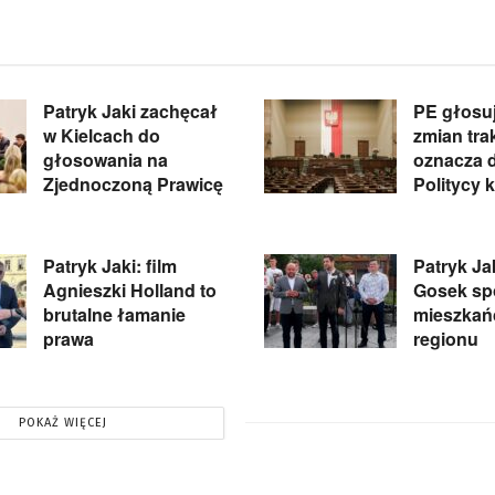
Patryk Jaki zachęcał
PE głosuj
w Kielcach do
zmian tra
głosowania na
oznacza d
Zjednoczoną Prawicę
Politycy 
Patryk Jaki: film
Patryk Jak
Agnieszki Holland to
Gosek spo
brutalne łamanie
mieszkań
prawa
regionu
POKAŻ WIĘCEJ