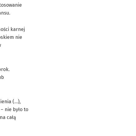
stosowanie
ansu.
ości karnej
oskiem nie
w
prok.
ub
enia (…),
– nie było to
na całą