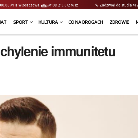
 | 100,00 MHz Włoszczowa
M10D 215,072 MHz
Zadzwoń do studia 
IAT
SPORT
KULTURA
CO NA DROGACH
ZDROWIE
uchylenie immunitetu