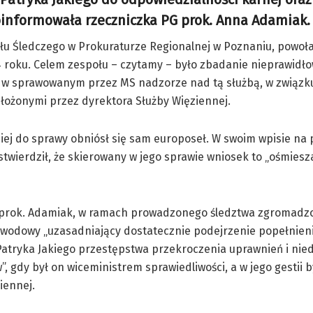
informowała rzeczniczka PG prok. Anna Adamiak.
ołu Śledczego w Prokuraturze Regionalnej w Poznaniu, powoł
 roku. Celem zespołu – czytamy – było zbadanie nieprawidło
z w sprawowanym przez MS nadzorze nad tą służbą, w związk
łożonymi przez dyrektora Służby Więziennej.
iej do sprawy obniósł się sam europoseł. W swoim wpisie na 
 stwierdził, że skierowany w jego sprawie wniosek to „ośmiesz
 prok. Adamiak, w ramach prowadzonego śledztwa zgromadzo
owodowy „uzasadniający dostatecznie podejrzenie popełnien
atryka Jakiego przestępstwa przekroczenia uprawnień i nie
, gdy był on wiceministrem sprawiedliwości, a w jego gestii 
iennej.