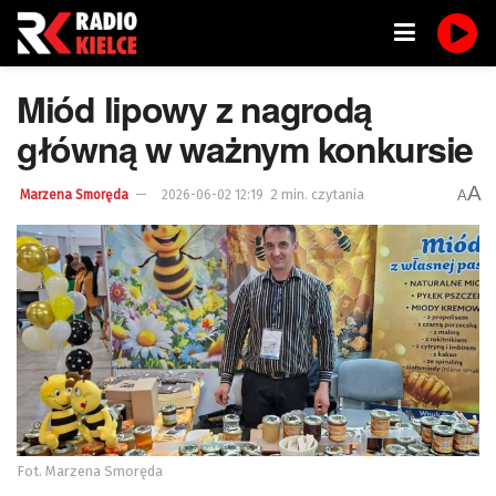
Miód lipowy z nagrodą
główną w ważnym konkursie
A
2 min. czytania
A
Marzena Smoręda
2026-06-02 12:19
Fot. Marzena Smoręda