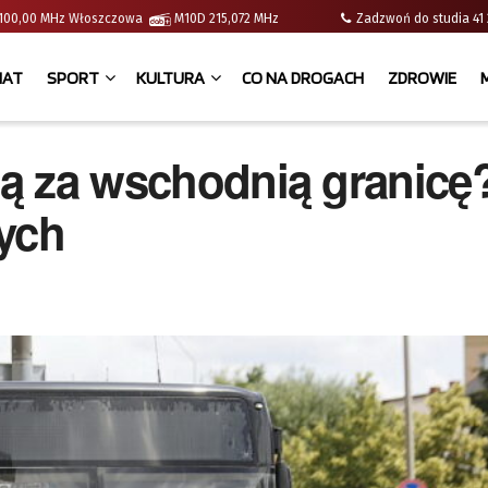
 | 100,00 MHz Włoszczowa
M10D 215,072 MHz
Zadzwoń do studia 
IAT
SPORT
KULTURA
CO NA DROGACH
ZDROWIE
fią za wschodnią granicę
nych