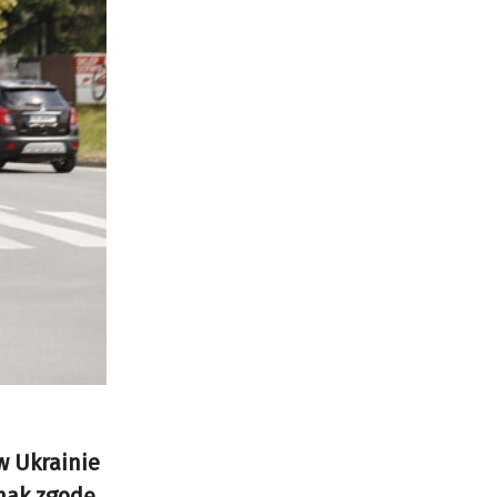
w Ukrainie
dnak zgodę