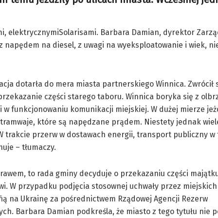
i, elektrycznymiSolarisami. Barbara Damian, dyrektor Zarz
z napędem na diesel, z uwagi na wyeksploatowanie i wiek, ni
acja dotarła do mera miasta partnerskiego Winnica. Zwrócił 
przekazanie części starego taboru. Winnica boryka się z olb
w funkcjonowaniu komunikacji miejskiej. W dużej mierze je
i tramwaje, które są napędzane prądem. Niestety jednak wiel
 W trakcie przerw w dostawach energii, transport publiczny w
nuje – tłumaczy.
prawem, to rada gminy decyduje o przekazaniu części mająt
i. W przypadku podjęcia stosownej uchwały przez miejskich
fią na Ukrainę za pośrednictwem Rządowej Agencji Rezerw
ych. Barbara Damian podkreśla, że miasto z tego tytułu nie p