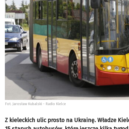
Fot. Jarosław Kubalski - Radio Kielce
Z kieleckich ulic prosto na Ukrainę. Władze Ki
15 starych autobusów, które jeszcze kilka tygo