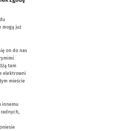
ądu
e mogą już
się on do nas
rzymimi
żdżą tam
e elektrowni
 tym mieście
ku innemu
 radnych,
oniesie