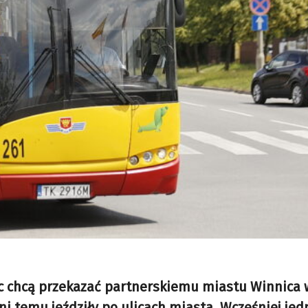
elc chcą przekazać partnerskiemu miastu Winnica 
dni temu jeździły po ulicach miasta. Wcześniej je