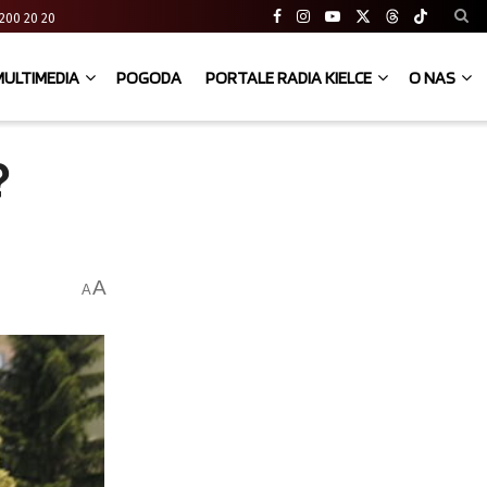
41 200 20 20
MULTIMEDIA
POGODA
PORTALE RADIA KIELCE
O NAS
?
A
A