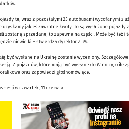
datków.
jazdy te, wraz z pozostałymi 25 autobusami wycofanymi z uż
e uzyskamy jakieś zawrotne kwoty. To są wysłużone pojazdy z
li zostaną sprzedane, to zapewne na części. Może być też i ta
 będzie niewielki – stwierdza dyrektor ZTM.
ją być wysłane na Ukrainę zostanie wyceniony. Szczegółowe
sją. Z pojazdów, które mają być wysłane do Winnicy, o ile z
oralikowe oraz zapowiedzi głośnomówiące.
 sesji w czwartek, 11 czerwca.