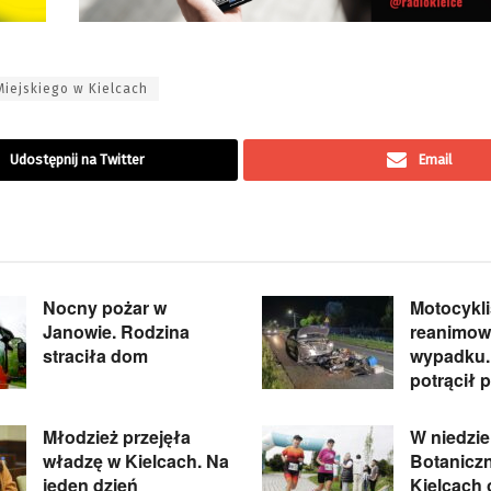
Miejskiego w Kielcach
Udostępnij na Twitter
Email
Nocny pożar w
Motocykli
Janowie. Rodzina
reanimow
straciła dom
wypadku.
potrącił 
Młodzież przejęła
W niedzie
władzę w Kielcach. Na
Botanicz
jeden dzień
Kielcach