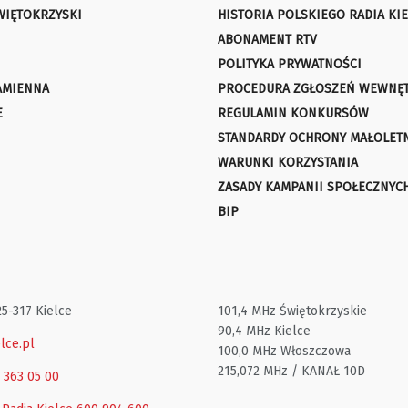
WIĘTOKRZYSKI
HISTORIA POLSKIEGO RADIA KIE
ABONAMENT RTV
POLITYKA PRYWATNOŚCI
AMIENNA
PROCEDURA ZGŁOSZEŃ WEWNĘ
E
REGULAMIN KONKURSÓW
STANDARDY OCHRONY MAŁOLET
WARUNKI KORZYSTANIA
ZASADY KAMPANII SPOŁECZNYC
BIP
25-317 Kielce
101,4 MHz Świętokrzyskie
90,4 MHz Kielce
lce.pl
100,0 MHz Włoszczowa
215,072 MHz / KANAŁ 10D
1 363 05 00