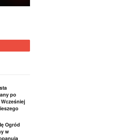
sta
any po
 Wcześniej
pieszego
lę Ogród
ny w
 opanują