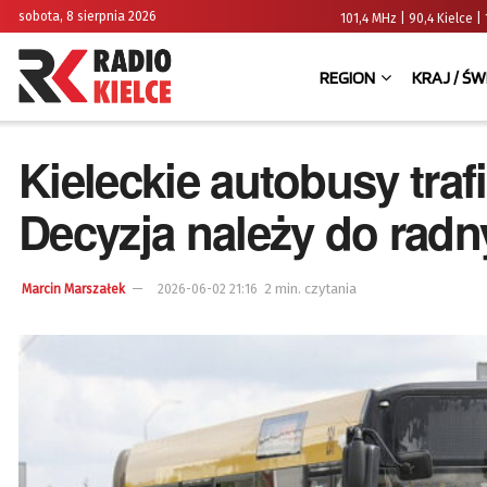
sobota, 8 sierpnia 2026
101,4 MHz | 90,4 Kielce
REGION
KRAJ / ŚW
Kieleckie autobusy tra
Decyzja należy do rad
2 min. czytania
Marcin Marszałek
2026-06-02 21:16