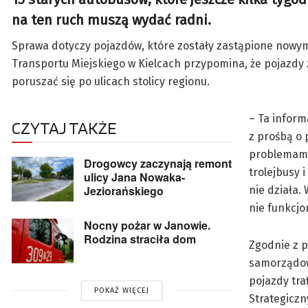
na ten ruch muszą wydać radni.
Sprawa dotyczy pojazdów, które zostały zastąpione nowym
Transportu Miejskiego w Kielcach przypomina, że pojazdy 
poruszać się po ulicach stolicy regionu.
– Ta inform
CZYTAJ TAKŻE
z prośbą o 
problemami 
Drogowcy zaczynają remont
trolejbusy 
ulicy Jana Nowaka-
Jeziorańskiego
nie działa.
nie funkcjo
Nocny pożar w Janowie.
Rodzina straciła dom
Zgodnie z 
samorządow
pojazdy tra
POKAŻ WIĘCEJ
Strategiczn