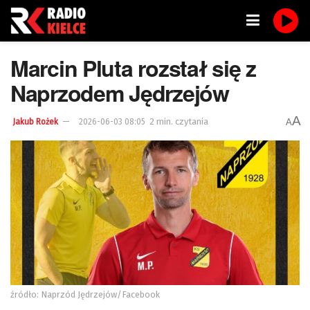
Marcin Pluta rozstał się z
Naprzodem Jędrzejów
A
2 min. czytania
A
Jakub Rożek
2026-06-03 08:05
źródło: Naprzód Jędrzejów/Facebook