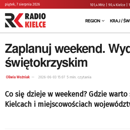
piątek, 7 sierpnia 2026
101,4 MHz | 90,4 Kielce
REGION
KRAJ / ŚW
Zaplanuj weekend. Wyda
świętokrzyskim
5 min. czytania
Oliwia Woźniak
2026-06-03 15:07
Co się dzieje w weekend? Gdzie warto
Kielcach i miejscowościach województ