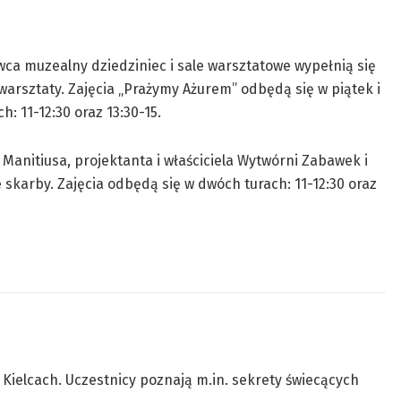
ca muzealny dziedziniec i sale warsztatowe wypełnią się
e warsztaty. Zajęcia „Prażymy Ażurem” odbędą się w piątek i
 11-12:30 oraz 13:30-15.
Manitiusa, projektanta i właściciela Wytwórni Zabawek i
karby. Zajęcia odbędą się w dwóch turach: 11-12:30 oraz
ielcach. Uczestnicy poznają m.in. sekrety świecących