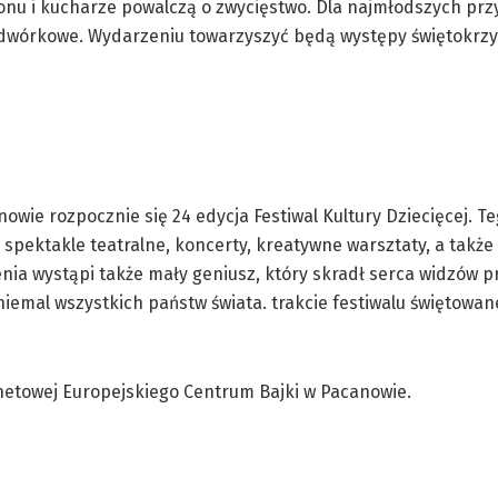
onu i kucharze powalczą o zwycięstwo. Dla najmłodszych prz
wórkowe. Wydarzeniu towarzyszyć będą występy świętokrzyski
owie rozpocznie się 24 edycja Festiwal Kultury Dziecięcej. 
spektakle teatralne, koncerty, kreatywne warsztaty, a także
a wystąpi także mały geniusz, który skradł serca widzów pr
niemal wszystkich państw świata. trakcie festiwalu świętowan
netowej Europejskiego Centrum Bajki w Pacanowie.