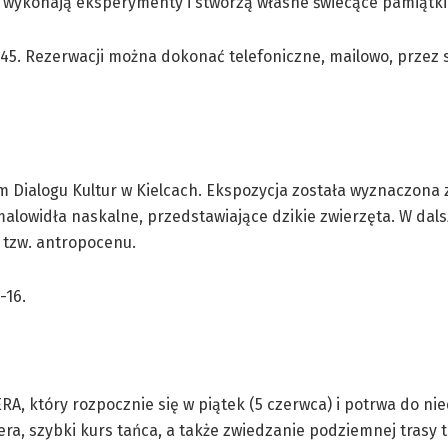
akże wykonają eksperymenty i stworzą własne świecące pamiątki
:45. Rezerwacji można dokonać telefoniczne, mailowo, przez 
um Dialogu Kultur w Kielcach. Ekspozycja została wyznaczon
 malowidła naskalne, przedstawiające dzikie zwierzęta. W da
 tzw. antropocenu.
-16.
A, który rozpocznie się w piątek (5 czerwca) i potrwa do nie
ra, szybki kurs tańca, a także zwiedzanie podziemnej trasy 