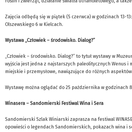
roślin i zwierząt, działanie światła utrlafioletowego, a t
Zajęcia odbędą się w piątek (5 czerwca) w godzinach 13-13
Olszewskiego 6 w Kielcach.
Wystawa „Człowiek – środowisko. Dialog?”
„Człowiek – środowisko. Dialog?” to tytuł wystawy w Muze
wyjścia jest jedna z najstarszych paleolitycznych Wenus i
miejskie i przemysłowe, nawiązujące do różnych aspektów
Wystawę można oglądać do 25 października w godzinach 8
Winasera – Sandomierski Festiwal Wina i Sera
Sandomierski Szlak Winiarski zaprasza na festiwal WINASER
opowieści o legendach Sandomierskich, pokazach wina i se