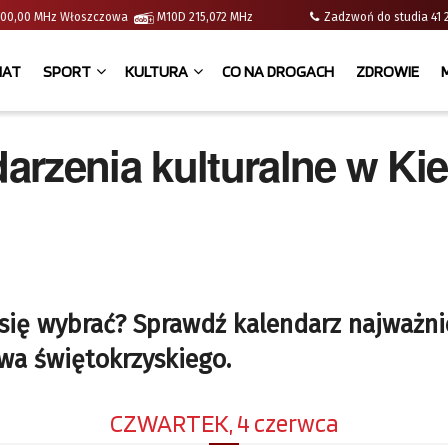
 | 100,00 MHz Włoszczowa
M10D 215,072 MHz
Zadzwoń do studia 
IAT
SPORT
KULTURA
CO NA DROGACH
ZDROWIE
rzenia kulturalne w Kiel
 się wybrać? Sprawdź kalendarz najważni
wa świętokrzyskiego.
CZWARTEK, 4 czerwca