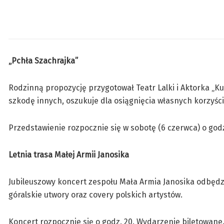
„Pchła Szachrajka”
Rodzinną propozycję przygotował Teatr Lalki i Aktorka „K
szkodę innych, oszukuje dla osiągnięcia własnych korzyśc
Przedstawienie rozpocznie się w sobotę (6 czerwca) o godz
Letnia trasa Małej Armii Janosika
Jubileuszowy koncert zespołu Mała Armia Janosika odbędzie
góralskie utwory oraz covery polskich artystów.
Koncert rozpocznie się o godz. 20. Wydarzenie biletowane