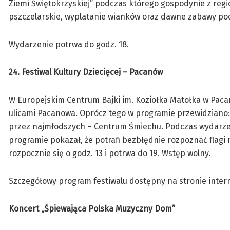
Ziemi Świętokrzyskiej” podczas którego gospodynie z regi
pszczelarskie, wyplatanie wianków oraz dawne zabawy pod
Wydarzenie potrwa do godz. 18.
24. Festiwal Kultury Dziecięcej – Pacanów
W Europejskim Centrum Bajki im. Koziołka Matołka w Pacan
ulicami Pacanowa. Oprócz tego w programie przewidziano: 
przez najmłodszych – Centrum Śmiechu. Podczas wydarzeni
programie pokazał, że potrafi bezbłędnie rozpoznać flagi 
rozpocznie się o godz. 13 i potrwa do 19. Wstęp wolny.
Szczegółowy program festiwalu dostępny na stronie inter
Koncert „Śpiewająca Polska Muzyczny Dom”