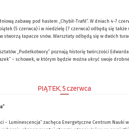
iową zabawę pod hasłem „Chybił-Trafił”. W dniach 4-7 czerw
W piątek (5 czerwca) i w niedzielę (7 czerwca) odbędą się takż
 stworzą łapacze snów. Warsztaty odbędą się w dwóch turach:
sztatów „Pudełkotwory” poznają historię twórczości Edwarda 
zek” – schowek, w którym będzie można ukryć swoje drobne s
PIĄTEK, 5 czerwca
a”
i – Luminescencja” zachęca Energetyczne Centrum Nauki w K