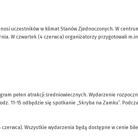
enosi uczestników w klimat Stanów Zjednoczonych. W centrum
ia. W czwartek (4 czerwca) organizatorzy przygotowali m.in. s
ram pełen atrakcji średniowiecznych. Wydarzenie rozpocznie
w godz. 11-15 odbędzie się spotkanie „Skryba na Zamku”. Pod
.
czerwca). Wszystkie wydarzenia będą dostępne w cenie bile