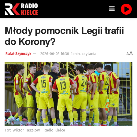
Młody pomocnik Legii trafii
do Korony?
A
1 min. czytania
A
Rafał Szymczyk
2026-06-03 16:30
Fot. Wiktor Taszłow - Radio Kielce