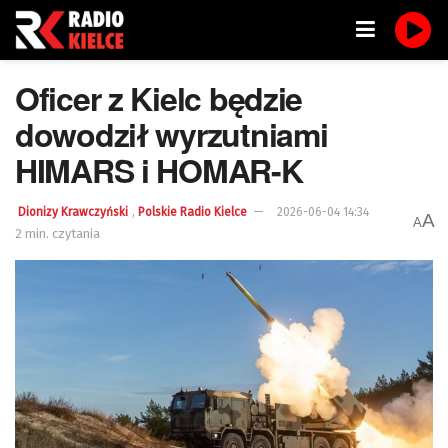
Oficer z Kielc będzie
dowodził wyrzutniami
HIMARS i HOMAR-K
,
Dionizy Krawczyński
Polskie Radio Kielce
2026-06-04 14:34
A
A
2 min. czytania