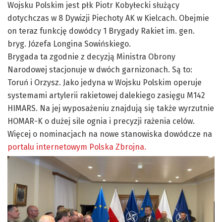
Wojsku Polskim jest płk Piotr Kobyłecki służący
dotychczas w 8 Dywizji Piechoty AK w Kielcach. Obejmie
on teraz funkcję dowódcy 1 Brygady Rakiet im. gen.
bryg. Józefa Longina Sowińskiego.
Brygada ta zgodnie z decyzją Ministra Obrony
Narodowej stacjonuje w dwóch garnizonach. Są to:
Toruń i Orzysz. Jako jedyna w Wojsku Polskim operuje
systemami artylerii rakietowej dalekiego zasięgu M142
HIMARS. Na jej wyposażeniu znajdują się także wyrzutnie
HOMAR-K o dużej sile ognia i precyzji rażenia celów.
Więcej o nominacjach na nowe stanowiska dowódcze na
portalu internetowym Polska Zbrojna.