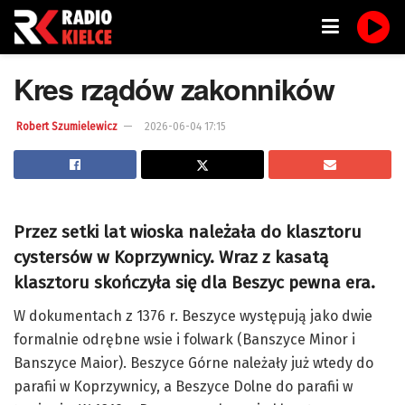
Kres rządów zakonników
Robert Szumielewicz
2026-06-04 17:15
Przez setki lat wioska należała do klasztoru
cystersów w Koprzywnicy. Wraz z kasatą
klasztoru skończyła się dla Beszyc pewna era.
W dokumentach z 1376 r. Beszyce występują jako dwie
formalnie odrębne wsie i folwark (Banszyce Minor i
Banszyce Maior). Beszyce Górne należały już wtedy do
parafii w Koprzywnicy, a Beszyce Dolne do parafii w