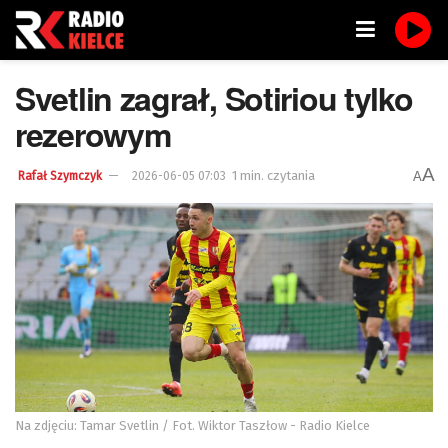
Svetlin zagrał, Sotiriou tylko
rezerowym
A
1 min. czytania
A
Rafał Szymczyk
2026-06-05 07:03
Na zdjęciu: Tamar Svetlin / Fot. Wiktor Taszłow - Radio Kielce